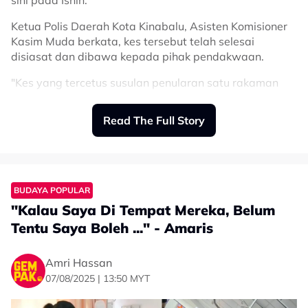
sini pada Isnin.
Ketua Polis Daerah Kota Kinabalu, Asisten Komisioner
Kasim Muda berkata, kes tersebut telah selesai
disiasat dan dibawa kepada pihak pendakwaan.
"Kes yang tercetus susulan penularan satu rakaman
video pada 14 Disember lalu yang memaparkan
perbuatan kekerasan terhadap pelajar.
Read The Full Story
"Bertindak atas maklumat tersebut, pihak polis telah
menjalankan siasatan terperinci serta membuat
tangkapan ke atas suspek yang juga merupakan
pengelola atau tenaga pengajar madrasah berkenaan
BUDAYA POPULAR
bagi membantu siasatan," katanya.
"Kalau Saya Di Tempat Mereka, Belum
Kasim berkata, kertas siasatan kes telah dirujuk
Tentu Saya Boleh ..." - Amaris
kepada Jabatan Peguam Negara pada 17 Disember
lalu.
Amri Hassan
07/08/2025 | 13:50 MYT
"Hasil arahan yang diterima, suspek akan dituduh di
mahkamah pada 22 Disember (hari ini) di bawah