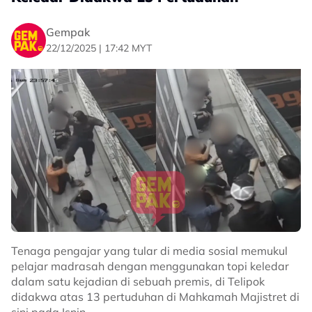
tidak memalukan,” kongsinya.
Pada perkongsian lain, adik kepada selebriti Datin
Gempak
Paduka Umie Aida dan Erma Fatima ini mendoakan
22/12/2025 | 17:42 MYT
agar Allah melembutkan hati semua orang untuk
menerima teguran yang baik.
“Dan dulu saya sedar saja halal atau haram tapi ego
tinggi dan bisikan syaitan tetap sedapkan hati, siapa
dia nak tegur aku?
“Semoga Allah lembutkan hati kita semua untuk
menerima kebenaran,” katanya lagi.
Related Topics
#Betty Rahmad
#Ustaz
#Ustazah
#Betty Rahmad,Ustaz,Ustazah,Majlis Ilmu,Teguran Islam
Tenaga pengajar yang tular di media sosial memukul
pelajar madrasah dengan menggunakan topi keledar
dalam satu kejadian di sebuah premis, di Telipok
didakwa atas 13 pertuduhan di Mahkamah Majistret di