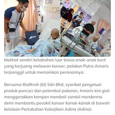
Seksyen 323 Kanun Keseksaan dengan 13 pertuduhan
berasingan berkaitan kesalahan menyebabkan
kecederaan," katanya dalam kenyataan.
Kasim dalam pada itu menegaskan bahawa pihaknya
memandang serius sebarang bentuk kekerasan,
khususnya melibatkan kanak-kanak.
"Sehubungan itu, tindakan tegas akan diambil selaras
dengan undang-undang yang berkuat kuasa.
"Orang awam juga dinasihatkan agar tidak membuat
Melihat sendiri ketabahan luar biasa anak-anak kecil
sebarang spekulasi, tidak menyebarkan maklumat
yang berjuang melawan kanser, pelakon Putra Amaris
tidak sahih serta menghormati proses perundangan
terpanggil untuk memainkan peranannya.
dan privasi semua pihak terlibat, khususnya mangsa,"
katanya.
Bersama Biofitrah (M) Sdn Bhd, syarikat pengeluar
produk pencuci dan pelembut pakaian, Amaris kini giat
Beliau turut memberi jaminan bahawa pihak Ibu
menggerakkan kempen membeli sambil menderma
Pejabat Polis Daerah (IPD) Kota Kinabalu akan
menyiasat setiap kes secara profesional, telus dan
demi membantu pesakit kanser kanak-kanak di bawah
berlandaskan undang-undang demi kepentingan
kelolaan Pertubuhan Kebajikan Adina (Adina).
keadilan serta ketenteraman awam.