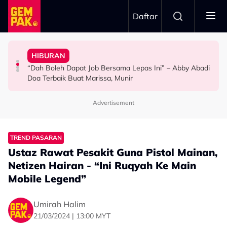
Skip to main content
Daftar
Doktor
Anak Yang Sudah Mati
HIBURAN
Bawa Anak Ke Klinik, Syasya Rizal Terkejut Dikenali
Kasihnya Ibu, Ikan Lumba-Lumba Enggan Tinggalkan
Pengantin Penat Sampai Tertidur Atas Pelamin
“Dah Boleh Dapat Job Bersama Lepas Ini” – Abby Abadi
HIBURAN
BERITA
ANTARABANGSA
Doa Terbaik Buat Marissa, Munir
Advertisement
TREND PASARAN
Ustaz Rawat Pesakit Guna Pistol Mainan,
Netizen Hairan - “Ini Ruqyah Ke Main
Mobile Legend”
Umirah Halim
21/03/2024 | 13:00 MYT