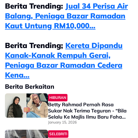
Berita Trending:
Jual 34 Perisa Air
Balang, Peniaga Bazar Ramadan
Kaut Untung RM10,000…
Berita Trending;
Kereta Dipandu
Kanak-Kanak Rempuh Gerai,
Peniaga Bazar Ramadan Cedera
Kena…
Berita Berkaitan
HIBURAN
Betty Rahmad Pernah Rasa
Sukar Nak Terima Teguran - “Bila
Selalu Ke Majlis Ilmu Baru Faham,
Setiap Umat Islam Wajib…”
January 15, 2026
SELEBRITI