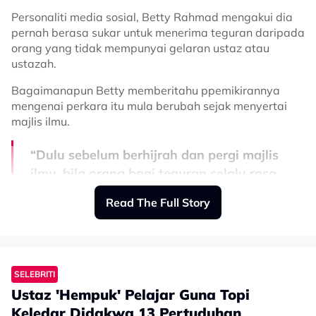
Personaliti media sosial, Betty Rahmad mengakui dia
pernah berasa sukar untuk menerima teguran daripada
orang yang tidak mempunyai gelaran ustaz atau
ustazah.
Bagaimanapun Betty memberitahu ppemikirannya
mengenai perkara itu mula berubah sejak menyertai
majlis ilmu.
“Dulu sebelum berhijrah dan pergi majlis
ilmu, bila orang bagi teguran selalu rasa,
‘siapa dia nak tegur aku bukan ustaz atau
Read The Full Story
ustazah pun. Hanya Allah yang boleh
judge dan tahu diri aku’.
“Tapi bila selalu ke majlis ilmu baru faham, setiap umat
SELEBRITI
Islam WAJIB tegur saudara Islam tak perlu tunggu jadi
Ustaz 'Hempuk' Pelajar Guna Topi
ustaz atau ustazah. Tapi dalam keadaan lembut dan
Keledar Didakwa 13 Pertuduhan