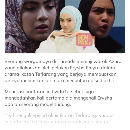
Seorang wargamaya di Threads memuji watak Azura
yang dilakonkan oleh pelakon Erysha Emyra dalam
drama Ikatan Terlarang yang berjaya membuatkan
dirinya menitiskan air mata menonton episod akhir.
Menerusi hantaran individu tersebut juga
mendedahkan kali pertama dia mengenali Erysha
adalah seorang model tudung.
“Dah tengok episod akhir Ikatan Terlarang. Kuddos
kepada Erysha Emyra bawa watak yang sangat
bagus. Jatuh juga la air mata ni part dia paksa Abi