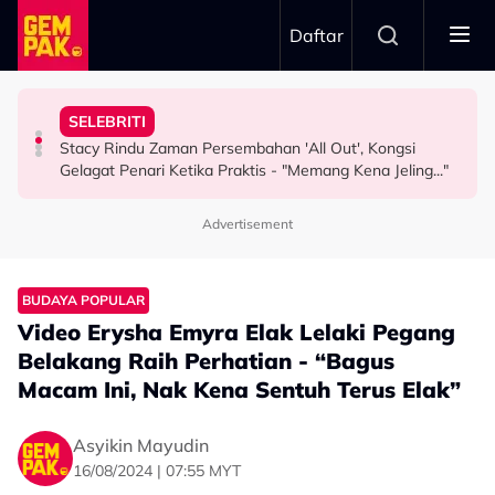
Skip to main content
Daftar
Misha Omar: “Gone Too Soon”
"Ini Namanya Penyanyi Yang..."
Nama…
SELEBRITI
Pengarah Muzik, Komposer Sze Wan Meninggal Dunia,
Bukan Penyanyi Ego, Adzrin Adzhar 'Back-Up' Awie -
Intan Najuwa Timang Anak Perempuan Kedua, Beri
Stacy Rindu Zaman Persembahan 'All Out', Kongsi
HIBURAN
SELEBRITI
HIBURAN
Gelagat Penari Ketika Praktis - "Memang Kena Jeling..."
Advertisement
BUDAYA POPULAR
Video Erysha Emyra Elak Lelaki Pegang
Belakang Raih Perhatian - “Bagus
Macam Ini, Nak Kena Sentuh Terus Elak”
Asyikin Mayudin
16/08/2024 | 07:55 MYT