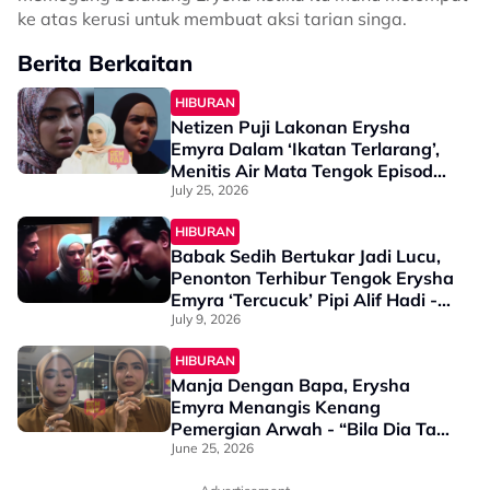
ke atas kerusi untuk membuat aksi tarian singa.
Berita Berkaitan
HIBURAN
Netizen Puji Lakonan Erysha
Emyra Dalam ‘Ikatan Terlarang’,
Menitis Air Mata Tengok Episod
Akhir - “The Level Aku Suka
July 25, 2026
Dia…”
HIBURAN
Babak Sedih Bertukar Jadi Lucu,
Penonton Terhibur Tengok Erysha
Emyra ‘Tercucuk’ Pipi Alif Hadi -
“Pedih Mata, Bukan Sekali…”
July 9, 2026
HIBURAN
Manja Dengan Bapa, Erysha
Emyra Menangis Kenang
Pemergian Arwah - “Bila Dia Tak
Ada, Rasa Kosong…”
June 25, 2026