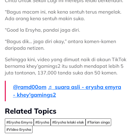
Cinta Untuk Sekali Lagi ini menepis lelaki berkenaan.
“Bagus macam ini, nak kena sentuh terus mengelak.
Ada orang kena sentuh makin suka.
“Good la Ersyha, pandai jaga diri.
“Bagus dik… jaga diri okay,” antara komen-komen
daripada netizen.
Sehingga kini, video yang dimuat naik di akaun TikTok
bernama khey’gamings2 itu sudah mendapat lebih 5
juta tontonan, 137,000 tanda suka dan 50 komen.
@ramd00om
♬ suara asli - erysha emyra
- khey'gamings2
Related Topics
#Erysha Emyra
#Erysha
#Erysha lelaki elak
#Tarian singa
#Video Erysha