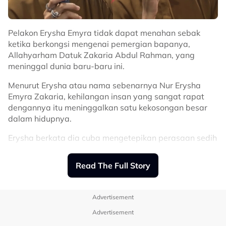
Pelakon Erysha Emyra tidak dapat menahan sebak
ketika berkongsi mengenai pemergian bapanya,
Allahyarham Datuk Zakaria Abdul Rahman, yang
meninggal dunia baru-baru ini.
Menurut Erysha atau nama sebenarnya Nur Erysha
Emyra Zakaria, kehilangan insan yang sangat rapat
dengannya itu meninggalkan satu kekosongan besar
dalam hidupnya.
Erysha berkata dia cuba mengetepikan perasaan sedih
buat sementara waktu demi memenuhi komitmen kerja
yang telah dijadualkan.
Read The Full Story
"Rindu segalanya sebab saya rapat
dengan dia. Saya sangat manja dengan
Advertisement
dia… jadi bila dia tak ada rasa kosonglah.
Advertisement
Pemergian ayah ini, saya rasa tak mampu