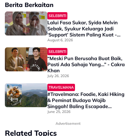
Berita Berkaitan
SELEBRITI
Lalui Fasa Sukar, Syida Melvin
Sebak, Syukur Keluarga Jadi
‘Support’ Sistem Paling Kuat -
“Tak Semua Orang Ada Kekuatan
August 6, 2026
Untuk…”
SELEBRITI
“Meski Pun Berusaha Buat Baik,
Pasti Ada Sahaja Yang…” - Cakra
Khan
July 26, 2026
TRAVELMANA
#Travelmana: Foodie, Kaki Hiking
& Peminat Budaya Wajib
Singgah! Baling Escapade
Festival Kembali
June 25, 2026
Advertisement
Related Topics