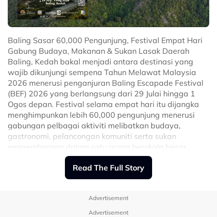
kehidupan.
Hasil perkahwinan itu, mereka dikurniakan tiga orang
“Pada akhirnya, apabila kita sudah tiada, apa yang
cahaya mata iaitu Safa Safeera, Sara Sajedda dan
tinggal dalam ingatanmereka dan bagaimana kita
Serhan Isa.
Baling Sasar 60,000 Pengunjung, Festival Empat Hari
buat mereka rasa, itulah yang penting.
Gabung Budaya, Makanan & Sukan Lasak Daerah
Untuk info, Syafiq Azim merupakan anak kepada Iron
Baling, Kedah bakal menjadi antara destinasi yang
“Pandangan orang lain tidak lagi bermakna, cheeers
Lady Malaysia, Allahyarham Datuk Dr Maznah Hamid.
wajib dikunjungi sempena Tahun Melawat Malaysia
untuk kita semua yang selalu berusaha, love you,”
Related Topics
2026 menerusi penganjuran Baling Escapade Festival
coretnya.
(BEF) 2026 yang berlangsung dari 29 Julai hingga 1
Related Topics
#Syida Melvin
#cerai
Ogos depan. Festival selama empat hari itu dijangka
menghimpunkan lebih 60,000 pengunjung menerusi
#Cakra Khan
#Indonesia
gabungan pelbagai aktiviti melibatkan budaya,
gastronomi, pelancongan komuniti serta sukan
pengembaraan dalam satu acara berskala besar.
Mengangkat tema Escape. Explore. Experience Baling,
Read The Full Story
festival berkenaan bertujuan memperkenalkan
keunikan Baling yang terkenal dengan panorama
Gunung Baling, Gunung Pulai, sungai semula jadi serta
Advertisement
warisan budaya yang kaya kepada lebih ramai
pelancong tempatan dan antarabangsa. Antara
Advertisement