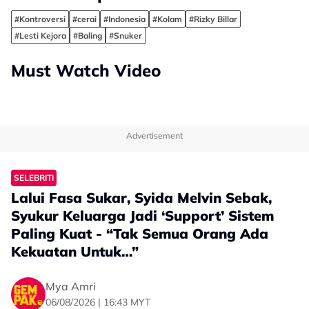
#Kontroversi
#cerai
#Indonesia
#Kolam
#Rizky Billar
#Lesti Kejora
#Baling
#Snuker
Must Watch Video
Advertisement
SELEBRITI
Lalui Fasa Sukar, Syida Melvin Sebak,
Syukur Keluarga Jadi ‘Support’ Sistem
Paling Kuat - “Tak Semua Orang Ada
Kekuatan Untuk…”
Mya Amri
06/08/2026 | 16:43 MYT