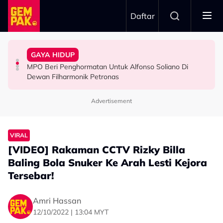
Skip to main content
Daftar
Menyerlah…”
Bawa Watak Jahat - “Tak Semestinya Hero Saja
Jasny
GAYA HIDUP
Zain Saidin Syukur Kembali Shooting, Akui Lagi Suka
“Harapnya Tahun Ini Terakhir La Untuk Saya…” - Ezzanie
Yusry Belum Terfikir Masuk GV, Rasa Tak Adil Sebab…
MPO Beri Penghormatan Untuk Alfonso Soliano Di
HIBURAN
HIBURAN
HIBURAN
Dewan Filharmonik Petronas
Advertisement
VIRAL
[VIDEO] Rakaman CCTV Rizky Billa
Baling Bola Snuker Ke Arah Lesti Kejora
Tersebar!
Amri Hassan
12/10/2022 | 13:04 MYT