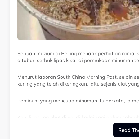
Sebuah muzium di Beijing menarik perhatian ramai
ditaburi serbuk lipas kisar di permukaan minuman te
Menurut laporan South China Morning Post, selain se
kuning yang telah dikeringkan, iaitu sejenis ulat 
Peminum yang mencuba minuman itu berkata, ia me
Kopi lipas tersebut dijual di kedai kopi dalam seb
45 yuan (RM26.60) secawan.
Read The