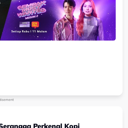
tisement
erangga Perkenal Kopi