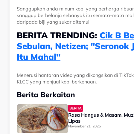
Sanggupkah anda minum kopi yang berharga ribuan
sanggup berbelanja sebanyak itu semata-mata mah
daripada biji yang sukar ditemui.
BERITA TRENDING:
Cik B B
Sebulan, Netizen; "Seronok 
Itu Mahal"
Menerusi hantaran video yang dikongsikan di TikTok
KLCC yang menjual kopi berkenaan.
Berita Berkaitan
BERITA
Rasa Hangus & Masam, Muzi
Lipas
November 21, 2025