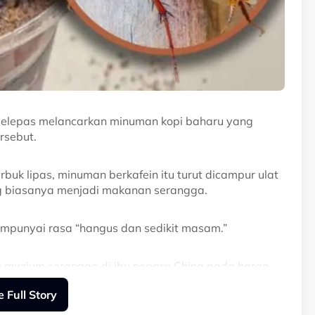
 selepas melancarkan minuman kopi baharu yang
rsebut.
rbuk lipas, minuman berkafein itu turut dicampur ulat
yang biasanya menjadi makanan serangga.
mpunyai rasa “hangus dan sedikit masam.”
uah muzium serangga di ibu negara China pada harga
 Full Story