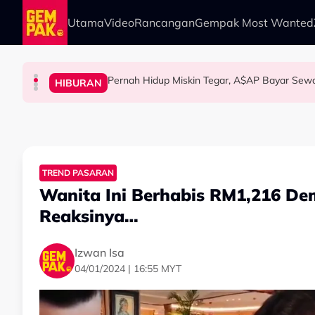
Skip to main content
Utama
Video
Rancangan
Gempak Most Wanted
HIBURAN
HIBURAN
“Jangan Meroyan,Mere
Permintaan Aneh Jared Leto Di Lokasi, Minta
The Tomei Girls: Satu Wanita, Pelbagai Ekspre
HIBURAN
HIBURAN
Pernah Hidup Miskin Tegar, A$AP Bayar Sew
TREND PASARAN
Wanita Ini Berhabis RM1,216 De
Reaksinya…
Izwan Isa
04/01/2024 | 16:55 MYT