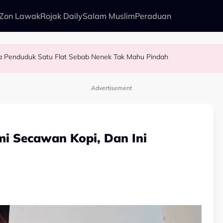
Zon Lawak
Rojak Daily
Salam Muslim
Peraduan
ntan...” - Ammar Alfian Pertahan Aliff Aziz, Minta Netizen Berhenti Menghukum
 Nelayan Tangkap Ikan Segar Setiap Hari
si
a Penduduk Satu Flat Sebab Nenek Tak Mahu Pindah
Advertisement
mi Secawan Kopi, Dan Ini