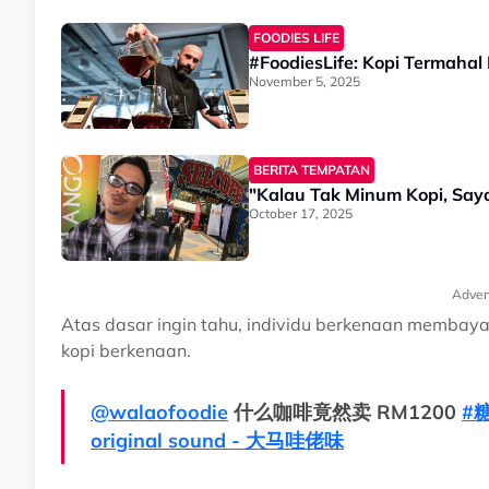
FOODIES LIFE
#FoodiesLife: Kopi Termahal
November 5, 2025
BERITA TEMPATAN
"Kalau Tak Minum Kopi, Say
October 17, 2025
Adver
Atas dasar ingin tahu, individu berkenaan memba
kopi berkenaan.
@walaofoodie
什么咖啡竟然卖 RM1200
#
original sound - 大马哇佬味