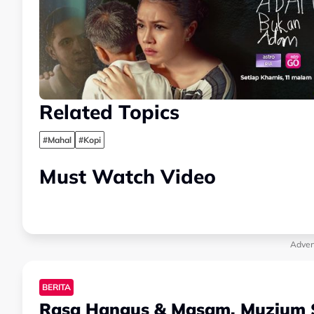
Related Topics
#Mahal
#Kopi
Must Watch Video
Adver
BERITA
Rasa Hangus & Masam, Muzium S