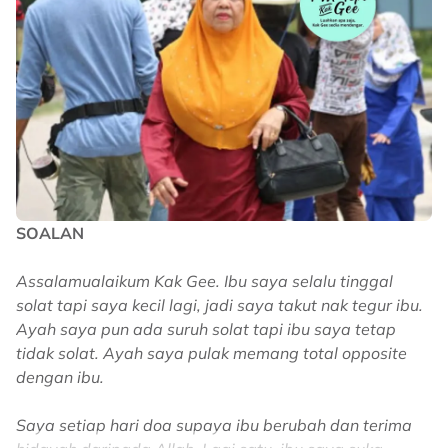
gaun hitam kelihatan sangat teruja menerima kejutan
demi kejutan daripada ibunya.
"Saja buat-buat lupa birthday anak…
“Masa birthday dia, dua kali dia datang tunggu Mama
wish… tapi Mama buat tak tahu je. Sorry sayang,"
katanya.
SOALAN
Ada yang memuji kasih sayang Farhana yang tidak
berbelah bahagi, namun tak kurang juga yang
Assalamualaikum Kak Gee. Ibu saya selalu tinggal
mengecam, mendakwa ia sekadar aksi menunjuk
solat tapi saya kecil lagi, jadi saya takut nak tegur ibu.
kekayaan yang tidak sesuai untuk tontonan umum.
Ayah saya pun ada suruh solat tapi ibu saya tetap
tidak solat. Ayah saya pulak memang total opposite
"Alhamdulillah rezeki anak. anak aku cuma dapat
dengan ibu.
chiller je," tulis Aeril Zafrel.
Saya setiap hari doa supaya ibu berubah dan terima
"Not to be rude, tapi tak ke try hard sangat nak