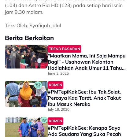
(104) dan Astro Ria HD (123) pada setiap hari Isnin
jam 9.30 malam.
Teks Oleh: Syafiqah Jalal
Berita Berkaitan
TREND PASARAN
"Maafkan Mama, Ini Saja Mampu
Bagi" - Usahawan Kelantan
Hadiahkan Anak Umur 11 Tahun
RM1 Juta, Kereta & Barang
June 3, 2025
Mewah
KOMEN
#PMTepiKakGee; Ibu Tak Solat,
Percaya Kad Tarot, Anak Takut
Ibu Masuk Neraka
July 18, 2020
KOMEN
#PMTepiKakGee; Kenapa Saya
Ada Saudara Yang Suka Pecah