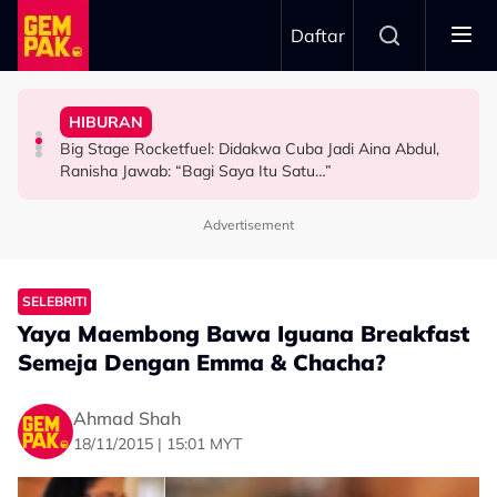
Skip to main content
Daftar
Terus Sambung”
2026
Ranisha Jawab: “Bagi Saya Itu Satu…”
Babak ‘Single Take’ CHELOT - “Badan Koyak, Balut
HIBURAN
TERBANG Bawa Legasi Rali Negara Ke Art Of Speed
Big Stage Rocketfuel: Didakwa Cuba Jadi Aina Abdul,
Tak Guna ‘Stuntman’, Shukri Yahaya Cedera Jayakan
Netizen Restu! Semua Tak Sabar Nak Saksikan Kudrat
HIBURAN
HIBURAN
HIBURAN
1968
Advertisement
SELEBRITI
Yaya Maembong Bawa Iguana Breakfast
Semeja Dengan Emma & Chacha?
Ahmad Shah
18/11/2015 | 15:01 MYT