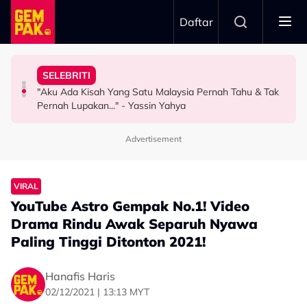
Skip to main content
Daftar
Ustaz Wadi Annuar
"Ini Namanya Penyanyi Yang..."
Nama…
Asaddok Sumbang Dua Buggy Buat Akademi Diasas
SELEBRITI
Bukan Penyanyi Ego, Adzrin Adzhar 'Back-Up' Awie -
Intan Najuwa Timang Anak Perempuan Kedua, Beri
Mahu Bantu Ribuan Pencinta Ilmu Setiap Minggu, Najib
"Aku Ada Kisah Yang Satu Malaysia Pernah Tahu & Tak
SELEBRITI
HIBURAN
HIBURAN
Pernah Lupakan..." - Yassin Yahya
Advertisement
VIRAL
YouTube Astro Gempak No.1! Video
Drama Rindu Awak Separuh Nyawa
Paling Tinggi Ditonton 2021!
Hanafis Haris
02/12/2021 | 13:13 MYT