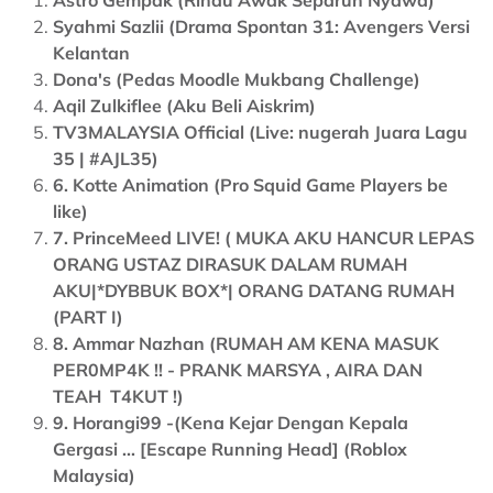
Astro Gempak (Rindu Awak Separuh Nyawa)
Syahmi Sazlii (Drama Spontan 31: Avengers Versi
Kelantan
Dona's (Pedas Moodle Mukbang Challenge)
Aqil Zulkiflee (Aku Beli Aiskrim)
TV3MALAYSIA Official (Live: nugerah Juara Lagu
35 | #AJL35)
6. Kotte Animation (Pro Squid Game Players be
like)
7. PrinceMeed LIVE! ( MUKA AKU HANCUR LEPAS
ORANG USTAZ DIRASUK DALAM RUMAH
AKU|*DYBBUK BOX*| ORANG DATANG RUMAH
(PART I)
8. Ammar Nazhan (RUMAH AM KENA MASUK
PER0MP4K !! - PRANK MARSYA , AIRA DAN
TEAH T4KUT !)
9. Horangi99 -(Kena Kejar Dengan Kepala
Gergasi ... [Escape Running Head] (Roblox
Malaysia)