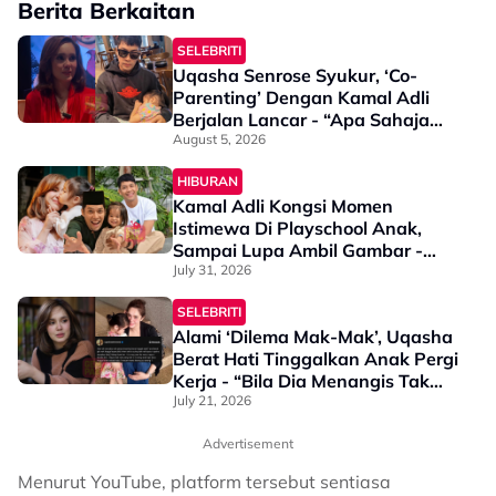
Berita Berkaitan
SELEBRITI
Uqasha Senrose Syukur, ‘Co-
Parenting’ Dengan Kamal Adli
Berjalan Lancar - “Apa Sahaja
Untuk Uqaira, Kami Cuba Yang
August 5, 2026
Terbaik”
HIBURAN
Kamal Adli Kongsi Momen
Istimewa Di Playschool Anak,
Sampai Lupa Ambil Gambar -
“Ibu Hawra Pun Ada Juga…”
July 31, 2026
SELEBRITI
Alami ‘Dilema Mak-Mak’, Uqasha
Berat Hati Tinggalkan Anak Pergi
Kerja - “Bila Dia Menangis Tak
Nak Lepas, Saya Terpaksa…”
July 21, 2026
Advertisement
Menurut YouTube, platform tersebut sentiasa