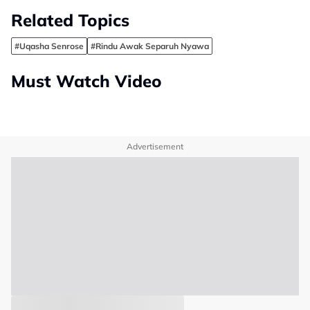
Related Topics
#Uqasha Senrose
#Rindu Awak Separuh Nyawa
Must Watch Video
Advertisement