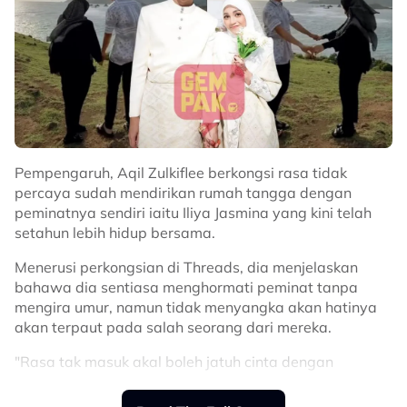
Pempengaruh, Aqil Zulkiflee berkongsi rasa tidak
percaya sudah mendirikan rumah tangga dengan
peminatnya sendiri iaitu Iliya Jasmina yang kini telah
setahun lebih hidup bersama.
Menerusi perkongsian di Threads, dia menjelaskan
bahawa dia sentiasa menghormati peminat tanpa
Perkongsian itu kemudiannya meraih perhatian netizen
mengira umur, namun tidak menyangka akan hatinya
yang rata-ratanya memuji adab dan komitmen lakonan
akan terpaut pada salah seorang dari mereka.
kedua-dua mereka.
"Rasa tak masuk akal boleh jatuh cinta dengan
Selain kagum dengan keserasian Aqil dan Aliff apabila
peminat sendiri. Sebelum kahwin, Aqil sejenis hormat
mereka berdua bergandingan.
peminat tanpa mengira umur. Memang tiada pun Aqil