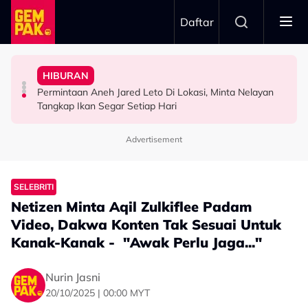
Skip to main content
Daftar
Sembilan’
Hidupkan Warisan Negeri Sembilan Menerusi ‘Royal
Airlines
HIBURAN
“Saya Memang Suka Gaya Streetwear…” - Ezaidi Aziz
Usia 74 tahun Bukan Penghalang, Tunku Puteri Jawahir
Tertelan Serpihan Lidi Sate, Wanita Saman Singapore
Permintaan Aneh Jared Leto Di Lokasi, Minta Nelayan
HIBURAN
FESYEN
BERITA
Tangkap Ikan Segar Setiap Hari
Advertisement
SELEBRITI
Netizen Minta Aqil Zulkiflee Padam
Video, Dakwa Konten Tak Sesuai Untuk
Kanak-Kanak - "Awak Perlu Jaga..."
Nurin Jasni
20/10/2025 | 00:00 MYT