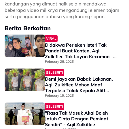
kandungan yang dimuat naik selain mendakwa
beberapa video miliknya mengandungi elemen tajam
serta penggunaan bahasa yang kurang sopan.
Berita Berkaitan
VIRAL
Didakwa Perlekeh Isteri Tak
Pandai Buat Konten, Aqil
Zulkiflee Tak Layan Kecaman –
“Haters Memang Tunggu Masa
February 26, 2026
Nak Maki Carut Aku”
SELEBRITI
Demi Jayakan Babak Lakonan,
Aqil Zulkiflee Mohon Maaf
Terpaksa Tolak Kepala Aliff
Syukri - “Datuk Sendiri Suruh,
February 19, 2026
Bagi Nampak Anak Derhaka…”
SELEBRITI
"Rasa Tak Masuk Akal Boleh
Jatuh Cinta Dengan Peminat
Sendiri" - Aqil Zulkiflee