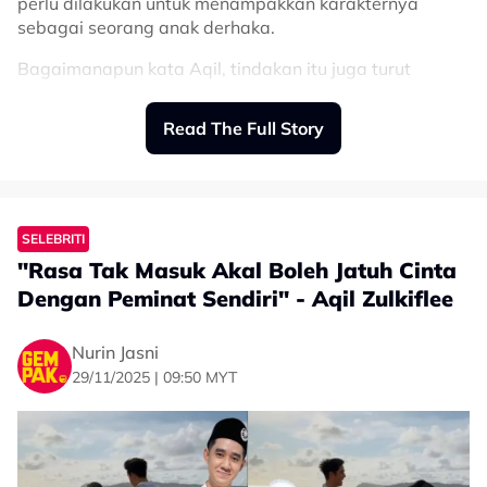
perlu dilakukan untuk menampakkan karakternya
sebagai seorang anak derhaka.
Bagaimanapun kata Aqil, tindakan itu juga turut
dipersetujui oleh Aliff yang turut berlakon dalam
naskhah filem pendek itu.
Read The Full Story
“Ya Allah ampunilah dosa aku sebab tolak kepala Aliff
Syukri. Datuk sendiri suruh buat tau hahaha.
“Dia kata bagi nampak real anak derhaka. Filem
SELEBRITI
pendek puasa nanti,” maklumnya.
"Rasa Tak Masuk Akal Boleh Jatuh Cinta
Dengan Peminat Sendiri" - Aqil Zulkiflee
Nurin Jasni
29/11/2025 | 09:50 MYT