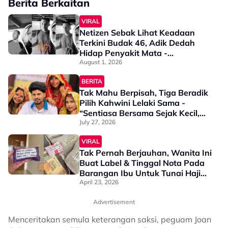
Berita Berkaitan
VIRAL
Netizen Sebak Lihat Keadaan
Terkini Budak 46, Adik Dedah
Hidap Penyakit Mata -
“Penglihatan Dia Memang Slowly
August 1, 2026
Makin Tak Nampak…”
BERITA
Tak Mahu Berpisah, Tiga Beradik
Pilih Kahwini Lelaki Sama -
“Sentiasa Bersama Sejak Kecil,
Tak Dapat Bayangkan Hidup
July 27, 2026
Berjauhan”
VIRAL
Tak Pernah Berjauhan, Wanita Ini
Buat Label & Tinggal Nota Pada
Barangan Ibu Untuk Tunai Haji
Buat Netizen Sebak - “Mak Ini
April 23, 2026
Coklat, Makan Untuk Lapik Perut
Advertisement
Tau…”
Menceritakan semula keterangan saksi, peguam Joan