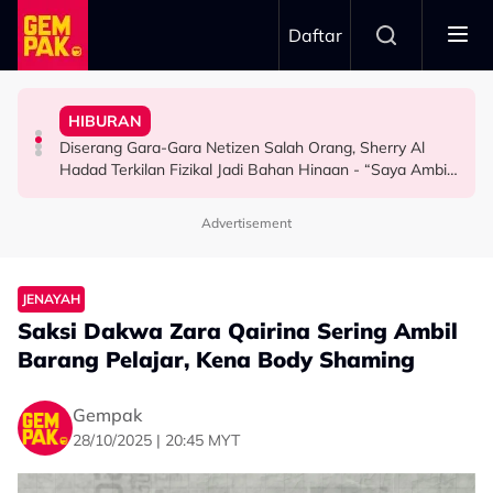
Skip to main content
Daftar
Penyingkiran Di Big Stage ALPHA
Hari…”
Selamat, Kenang Jasa Selamatkan Daripada
“Waktu Itu Aku Tiada, Pergi Nepal Naik Gunung 10
Kurang Dua Minit
HIBURAN
Afiq Sky Hadiahkan Buah Tangan Buat Syafinaz
Imran Aqil Kongsi Detik Sukar Isteri Ketika Berpantang -
Khairul Aming Raih Jualan Lebih RM2 Juta Dalam
Diserang Gara-Gara Netizen Salah Orang, Sherry Al
HIBURAN
HIBURAN
HIBURAN
Hadad Terkilan Fizikal Jadi Bahan Hinaan - “Saya Ambil
Masa Bina Nama…”
Advertisement
JENAYAH
Saksi Dakwa Zara Qairina Sering Ambil
Barang Pelajar, Kena Body Shaming
Gempak
28/10/2025 | 20:45 MYT