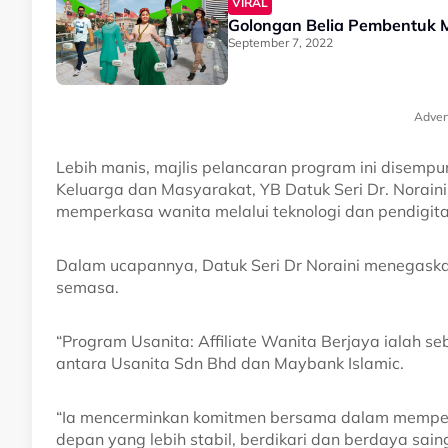
VIRAL
Golongan Belia Pembentuk 
September 7, 2022
Adver
Lebih manis, majlis pelancaran program ini disem
Keluarga dan Masyarakat, YB Datuk Seri Dr. Norai
memperkasa wanita melalui teknologi dan pendigita
Dalam ucapannya, Datuk Seri Dr Noraini menegask
semasa.
“Program Usanita: Affiliate Wanita Berjaya ialah seb
antara Usanita Sdn Bhd dan Maybank Islamic.
“Ia mencerminkan komitmen bersama dalam mempe
depan yang lebih stabil, berdikari dan berdaya sain