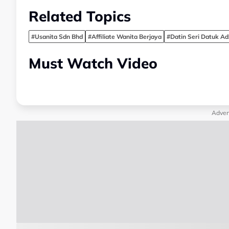
Related Topics
#Usanita Sdn Bhd
#Affiliate Wanita Berjaya
#Datin Seri Datuk Ad
Must Watch Video
Adver