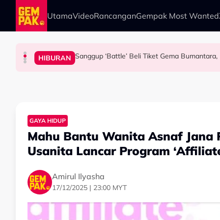
Skip to main content
Utama
Video
Rancangan
Gempak Most Wanted
Sanggup ‘Battle’ Beli Tiket Gema Bumantara, 
HIBURAN
HIBURAN
HIBURAN
HIBURAN
Bawa Anak Ke Klinik, Syasya Rizal Terkejut Di
"Adakalanya Penat, Lelah & Putus Asa” - Fas
“Hidup Adalah Kitaran, Awak Buat Jahat…” - 
GAYA HIDUP
Mahu Bantu Wanita Asnaf Jana P
Usanita Lancar Program ‘Affiliat
Amirul Ilyasha
17/12/2025 | 23:00 MYT