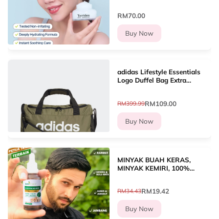
RM70.00
Buy Now
adidas Lifestyle Essentials
Logo Duffel Bag Extra
Small Unisex Green
H35661
RM109.00
RM399.99
Buy Now
MINYAK BUAH KERAS,
MINYAK KEMIRI, 100%
NATURAL, SESUAI SEMUA
PERINGKAT UMUR,
RM19.42
RM34.43
RAWAT GUGUR, ROSAK
Buy Now