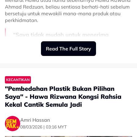
Menurut Hawa atau nama sebenarnya Hawa Rizwana
Ahmad Redzuan, beliau sentiasa berhati-hati sebelum
bersetuju untuk mewakili mana-mana produk atau
perkhidmatan.
“Saya tidak mudah untuk menerima
tawaran ambassador (duta).
Read The Full Story
“Tapi apabila saya mengetahui lebih
lanjut tentang Estika Medispa, tentang
komitmen mereka terhadap kualiti dan
kepercayaan pelanggan, saya rasa ini
KECANTIKAN
adalah jenama yang saya boleh wakili
"Pembedahan Plastik Bukan Pilihan
dengan penuh keyakinan,” katanya.
Saya" - Hawa Rizwana Kongsi Rahsia
Kekal Cantik Semula Jadi
Amri Hassan
08/03/2026 | 03:16 MYT