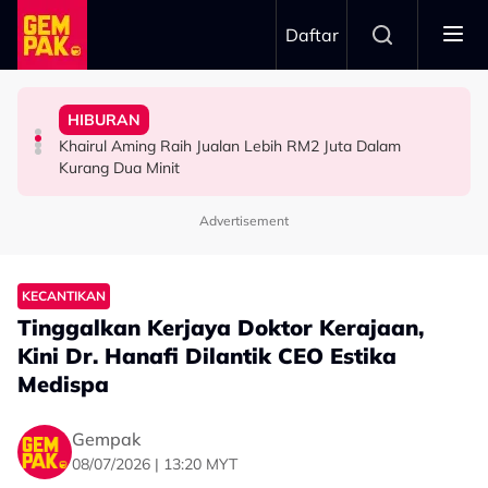
Skip to main content
Daftar
Hari…”
“Waktu Itu Aku Tiada, Pergi Nepal Naik Gunung 10
- Noraniza Idris
Jangan Terlalu Campuri Urusan Rumah Tangga Anak
HIBURAN
Imran Aqil Kongsi Detik Sukar Isteri Ketika Berpantang -
“Ada Yang Datang Menyapa, Teresak-Esak Menangis…”
“Biarlah Mereka Yang Pilih” - Jinggo Nasihat Ibu Bapa
Khairul Aming Raih Jualan Lebih RM2 Juta Dalam
HIBURAN
HIBURAN
SELEBRITI
Kurang Dua Minit
Advertisement
KECANTIKAN
Tinggalkan Kerjaya Doktor Kerajaan,
Kini Dr. Hanafi Dilantik CEO Estika
Medispa
Gempak
08/07/2026 | 13:20 MYT