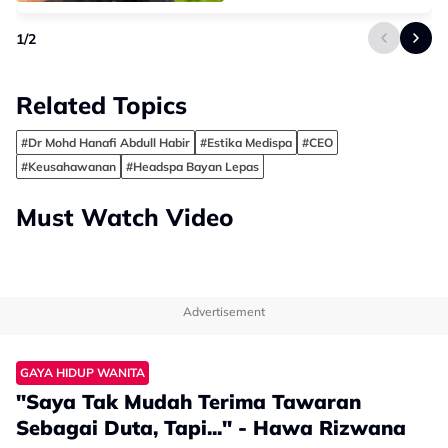
1
/
2
Related Topics
#Dr Mohd Hanafi Abdull Habir
#Estika Medispa
#CEO
#Keusahawanan
#Headspa Bayan Lepas
Must Watch Video
Advertisement
GAYA HIDUP WANITA
"Saya Tak Mudah Terima Tawaran
Sebagai Duta, Tapi..." - Hawa Rizwana