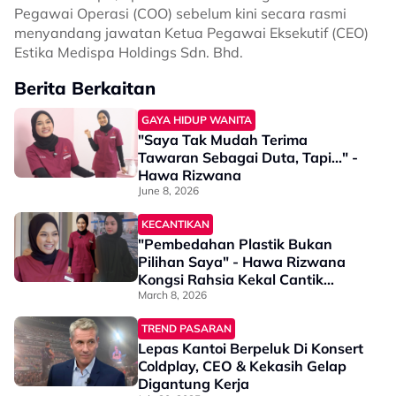
Pegawai Operasi (COO) sebelum kini secara rasmi
menyandang jawatan Ketua Pegawai Eksekutif (CEO)
Estika Medispa Holdings Sdn. Bhd.
Berita Berkaitan
GAYA HIDUP WANITA
"Saya Tak Mudah Terima
Tawaran Sebagai Duta, Tapi..." -
Hawa Rizwana
June 8, 2026
KECANTIKAN
"Pembedahan Plastik Bukan
Pilihan Saya" - Hawa Rizwana
Kongsi Rahsia Kekal Cantik
Semula Jadi
March 8, 2026
TREND PASARAN
Lepas Kantoi Berpeluk Di Konsert
Coldplay, CEO & Kekasih Gelap
Digantung Kerja