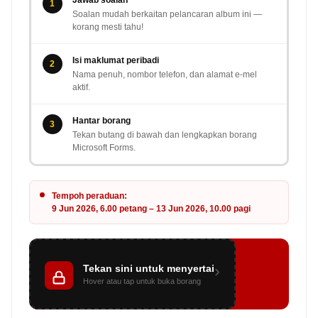
Jawab soalan
1
Soalan mudah berkaitan pelancaran album ini —
korang mesti tahu!
Isi maklumat peribadi
2
Nama penuh, nombor telefon, dan alamat e-mel
aktif.
Hantar borang
3
Tekan butang di bawah dan lengkapkan borang
Microsoft Forms.
Tempoh peraduan:
9 Jun 2026, 6.00 petang – 13 Jun 2026, 10.00 pagi
›
Tekan sini untuk menyertai
— GEMPAK GIVEAWAY —
ALPHA ALBUM LAUNCH
Hover atau tap untuk buka borang
Sertai Sekarang →