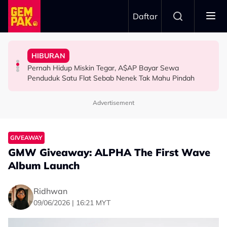
Skip to main content
Daftar
Tangkap Ikan Segar Setiap Hari
Aliff Aziz, Minta Netizen Berhenti Menghukum
The Tomei Girls: Satu Wanita, Pelbagai Ekspresi
HIBURAN
Permintaan Aneh Jared Leto Di Lokasi, Minta Nelayan
“Jangan Meroyan,Merentan...” - Ammar Alfian Pertahan
HIBURAN
Pernah Hidup Miskin Tegar, A$AP Bayar Sewa
HIBURAN
HIBURAN
Penduduk Satu Flat Sebab Nenek Tak Mahu Pindah
Advertisement
GIVEAWAY
GMW Giveaway: ALPHA The First Wave
Album Launch
Ridhwan
09/06/2026 | 16:21 MYT