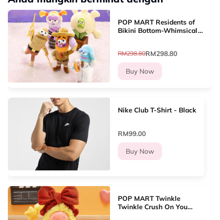
POP MART Residents of
Bikini Bottom-Whimsical
Plush Part2 Blind Box
(Whole Set)
RM298.80
RM298.80
Buy Now
Nike Club T-Shirt - Black
RM99.00
Buy Now
POP MART Twinkle
Twinkle Crush On You
Series-Plush Pendent Blind