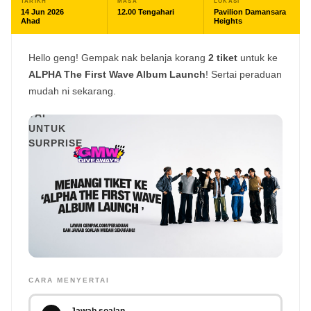
TARIKH
MASA
LOKASI
14 Jun 2026
12.00 Tengahari
Pavilion Damansara
Ahad
Heights
Hello geng! Gempak nak belanja korang
2 tiket
untuk ke
ALPHA The First Wave Album Launch
! Sertai peraduan
🚨
mudah ni sekarang.
TAP
UNTUK
SURPRISE
CARA MENYERTAI