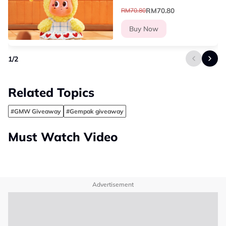
Box
RM70.80
RM70.80
Buy Now
1
/
2
Related Topics
#GMW Giveaway
#Gempak giveaway
Must Watch Video
Advertisement