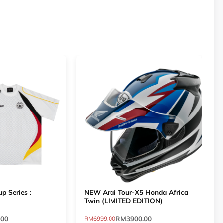
p Series :
NEW Arai Tour-X5 Honda Africa
T
Twin (LIMITED EDITION)
.00
RM3900.00
RM6999.00
R