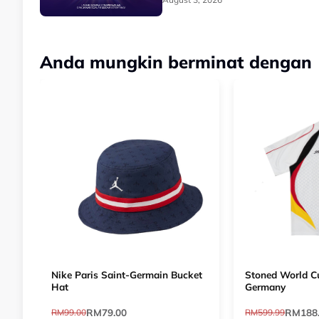
Anda mungkin berminat dengan
Nike Paris Saint-Germain Bucket
Stoned World Cu
Hat
Germany
RM79.00
RM188
RM99.00
RM599.99