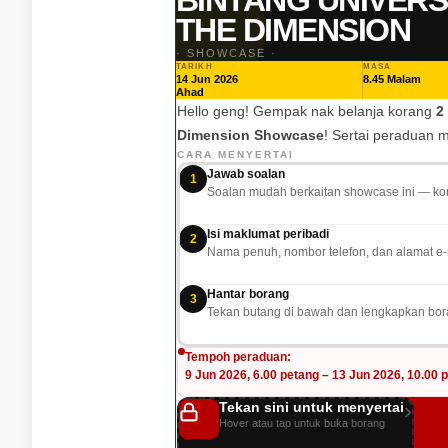
BINTANG UNIVERS
THE DIMENSION
· SHOWCASE ·
TARIKH
MASA
14 Jun 2026
8.45 Malam
Ahad
🚨
Hello geng! Gempak nak belanja korang
2 
Dimension Showcase
! Sertai peraduan 
TAP
CARA MENYERTAI
UNTUK
Jawab soalan
1
SURPRISE
Soalan mudah berkaitan showcase ini — kor
Isi maklumat peribadi
2
Nama penuh, nombor telefon, dan alamat e-m
Hantar borang
3
Tekan butang di bawah dan lengkapkan bora
Tempoh peraduan:
9 Jun 2026, 6.00 petang – 13 Jun 2026, 10.00 p
›
Tekan sini untuk menyertai
— GEMPAK GIVEAWAY —
Sertai Sekaran
Hover atau tap untuk buka borang
BINTANG UNIVERSE