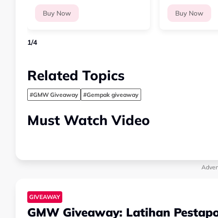
Buy Now
Buy Now
1
/
4
Related Topics
#GMW Giveaway
#Gempak giveaway
Must Watch Video
Adver
GIVEAWAY
GMW Giveaway: Latihan Pestapo