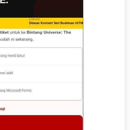
E:
LOKASI
Dewan Konsert Seri Budiman UiTM
tiket
untuk ke
Bintang Universe: The
mudah ni sekarang.
ang mesti tahu!
el aktif.
ng Microsoft Forms.
agi
g →