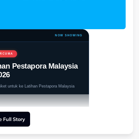
NOW SHOWING
PERCUMA
an Pestapora Malaysia
026
iket untuk ke Latihan Pestapora Malaysia
 Full Story