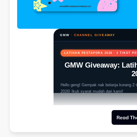
GMW
· CHANNEL GIVEAWAY
LATIHAN PESTAPORA 2026 · 2 TIKET 
GMW Giveaway: Latih
2
Hello geng! Gempak nak belanja korang 2 t
2026! Ikuti syarat mudah dari kami!
TARIKH
📅
15 Ogos 2026 (Sabtu)
Read The
MASA
🕢
12.00 tengahari