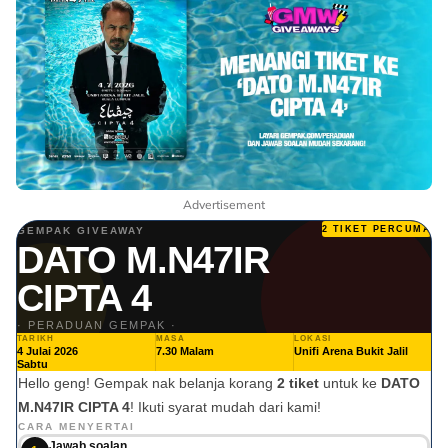
Advertisement
2 TIKET PERCUMA
GEMPAK GIVEAWAY
DATO M.N47IR
CIPTA 4
· PERADUAN GEMPAK ·
TARIKH
MASA
LOKASI
4 Julai 2026
7.30 Malam
Unifi Arena Bukit Jalil
Sabtu
🚨
Hello geng! Gempak nak belanja korang
2 tiket
untuk ke
DATO
M.N47IR CIPTA 4
! Ikuti syarat mudah dari kami!
TAP
CARA MENYERTAI
UNTUK
Jawab soalan