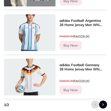
Buy Now
adidas Football Argentina
26 Home Jersey Men White
JM8396
RM329.00
RM699.99
Buy Now
adidas Football Germany
26 Home Jersey Men White
KD8363
RM329.00
RM699.99
Buy Now
1
/
2