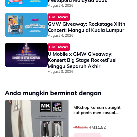
Pestapora Malaysia 2026
August 4, 2026
GIVEAWAY
GMW Giveaway: Rockstage XIIth
Concert: Mangu di Kuala Lumpur
August 4, 2026
GIVEAWAY
U Mobile x GMW Giveaway:
Konsert Big Stage RocketFuel
Minggu Separuh Akhir
August 3, 2026
Anda mungkin berminat dengan
MKshop korean straight
cut pants men casual
sports pants ice slik
drawstring pants seluar
RM11.52
RM12.13
casual lelaki bertali [K30]