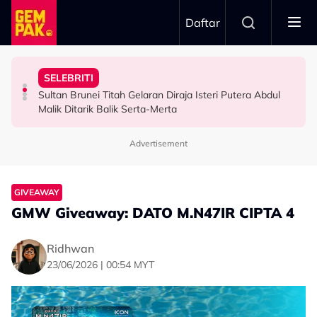
Skip to main content
Daftar
Minggu Kutipan Hampir…”
Badar Shah Papar Jumlah Kutipan Derma - “Setiap
Inspirasi Di Sebalik Drama ‘Wish List’
“Saya Memang Suka Gaya Streetwear…” - Ezaidi Aziz
SELEBRITI
Netizen Puji Ketulusan Masjid Raja Bendahara Tengku
Dari Angan-Angan Jadi Drama, Mira Filzah Kongsi
HIBURAN
Sultan Brunei Titah Gelaran Diraja Isteri Putera Abdul
VIRAL
HIBURAN
Malik Ditarik Balik Serta-Merta
Advertisement
GIVEAWAY
GMW Giveaway: DATO M.N47IR CIPTA 4
Ridhwan
23/06/2026 | 00:54 MYT