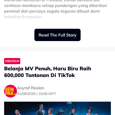
sentiasa membaca setiap pandangan yang diberikan
peminat dan percaya segala teguran dibuat demi
kebaikan kumpulan.
Menurutnya, ramai yang mempunyai tanggapan
seorang ketua perlu menjadi individu yang paling
Read The Full Story
banyak bercakap, namun dia mempunyai pandangan
yang berbeza.
"Saya membaca maklum balas daripada peminat dan
saya percaya semuanya demi kebaikan ALPHA. Kami
HIBURAN
menyebarkan kebaikan, bukan kebencian.
Belanja MV Penuh, Haru Biru Raih
600,000 Tontonan Di TikTok
"Ramai beranggapan seorang ketua perlu
menjadi orang yang paling banyak
Asyraf Roslan
bercakap. Tetapi bagi saya, kepimpinan
01/08/2026 | 10:00 MYT
bukan hanya tentang itu,” katanya.
Daniel menjelaskan, dia tidak perlu menjawab setiap