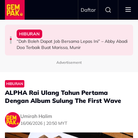
Skip to main content
Daftar
Doktor
Ini’ Di BIFF
Anak Yang Sudah Mati
HIBURAN
Bawa Anak Ke Klinik, Syasya Rizal Terkejut Dikenali
Michelle Yeoh Dinobatkan ‘Tokoh Perfileman Asia Tahun
Kasihnya Ibu, Ikan Lumba-Lumba Enggan Tinggalkan
“Dah Boleh Dapat Job Bersama Lepas Ini” – Abby Abadi
HIBURAN
SELEBRITI
BERITA
Doa Terbaik Buat Marissa, Munir
Advertisement
HIBURAN
ALPHA Rai Ulang Tahun Pertama
Dengan Album Sulung The First Wave
Umirah Halim
16/06/2026 | 20:50 MYT