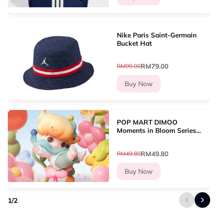
Nike Paris Saint-Germain
Bucket Hat
RM79.00
RM99.00
Buy Now
POP MART DIMOO
Moments in Bloom Series
Figures
RM49.80
RM49.80
Buy Now
1
/
2