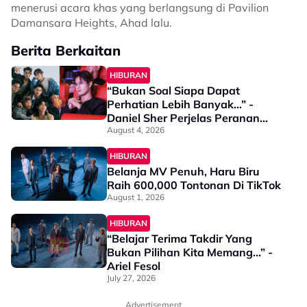
menerusi acara khas yang berlangsung di Pavilion
Damansara Heights, Ahad lalu.
Berita Berkaitan
HIBURAN
“Bukan Soal Siapa Dapat
Perhatian Lebih Banyak…” -
Daniel Sher Perjelas Peranan
Ketua ALPHA, Nafi Ahli Lain
August 4, 2026
Mahu 'Curi Spotlight'
HIBURAN
Belanja MV Penuh, Haru Biru
Raih 600,000 Tontonan Di TikTok
August 1, 2026
HIBURAN
“Belajar Terima Takdir Yang
Bukan Pilihan Kita Memang...” -
Ariel Fesol
July 27, 2026
Advertisement