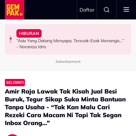
Skip to main content
Daftar
Pertama & Momen Sangat Bererti…”
Kurang Dua Minit
Jangan Terlalu Campuri Urusan Rumah Tangga Anak
Pesawat Mendarat - “Boleh Jadi Itu Pengalaman
HIBURAN
Khairul Aming Raih Jualan Lebih RM2 Juta Dalam
“Biarlah Mereka Yang Pilih” - Jinggo Nasihat Ibu Bapa
Atta Halilintar Tegur Individu Perlekeh Orang Rakam
“Ada Yang Datang Menyapa, Teresak-Esak Menangis…”
HIBURAN
SELEBRITI
SELEBRITI
- Noraniza Idris
Advertisement
SELEBRITI
Amir Raja Lawak Tak Kisah Jual Besi
Buruk, Tegur Sikap Suka Minta Bantuan
Tanpa Usaha - “Tak Kan Malu Cari
Rezeki Cara Macam Ni Tapi Tak Segan
Inbox Orang…”