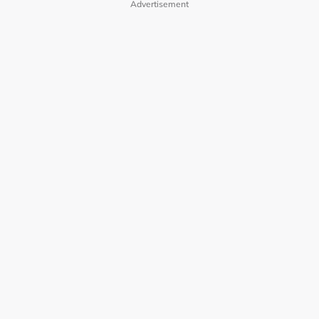
Advertisement
Polisi Privasi
Terma Pengguna