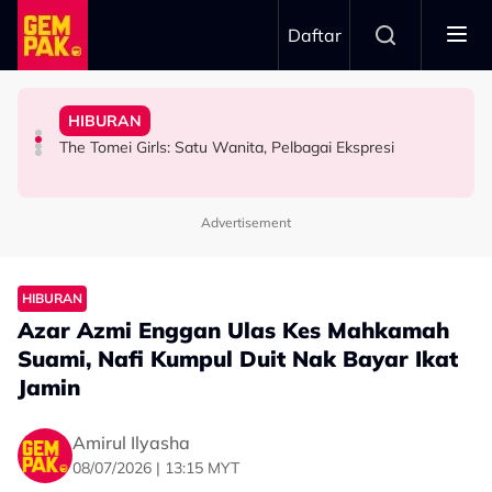
Skip to main content
Daftar
Aliff Aziz, Minta Netizen Berhenti Menghukum
& Popular - “Saya Tak Mahu Main Perasaan Orang
HIBURAN
Aziz Anggap M. Nasir Sekadar Bergurau
“Jangan Meroyan,Merentan...” - Ammar Alfian Pertahan
Iqbal Tolak Tawaran Gimik Bercinta Dengan Artis Cantik
“Mungkin Rupa Saya Sesuai…” – Dipuji Tampan, Aliff
The Tomei Girls: Satu Wanita, Pelbagai Ekspresi
HIBURAN
HIBURAN
HIBURAN
Advertisement
HIBURAN
Azar Azmi Enggan Ulas Kes Mahkamah
Suami, Nafi Kumpul Duit Nak Bayar Ikat
Jamin
Amirul Ilyasha
08/07/2026 | 13:15 MYT