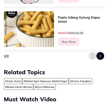
Popia Udang Gulung Dapur
Ummi
RM19.00
RM25.00
Buy Now
1
/
2
Related Topics
#Azar Azmi
#Mohd Apri Hazreen Mohd Sapri
#Astro Fandom
#Bulan Henti Bicara
#Eyra Rahman
Must Watch Video