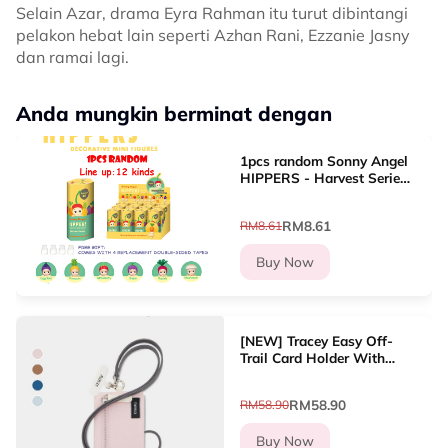
Selain Azar, drama Eyra Rahman itu turut dibintangi
pelakon hebat lain seperti Azhan Rani, Ezzanie Jasny
dan ramai lagi.
Anda mungkin berminat dengan
1pcs random Sonny Angel
HIPPERS - Harvest Series
Mini Figure Blind box Cute
Hippers decoration Line
RM8.61
RM8.61
up?12 types
Buy Now
[NEW] Tracey Easy Off-
Trail Card Holder With
Lanyard Dompet Kad
Wanita
RM58.90
RM58.90
Buy Now