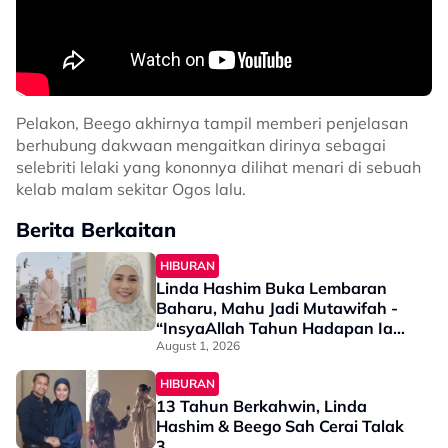
Pelakon, Beego akhirnya tampil memberi penjelasan
berhubung dakwaan mengaitkan dirinya sebagai
selebriti lelaki yang kononnya dilihat menari di sebuah
kelab malam sekitar Ogos lalu.
Berita Berkaitan
HIBURAN
Linda Hashim Buka Lembaran
Baharu, Mahu Jadi Mutawifah -
“InsyaAllah Tahun Hadapan Ia
Akan Bermula…”
August 1, 2026
HIBURAN
13 Tahun Berkahwin, Linda
Hashim & Beego Sah Cerai Talak
3