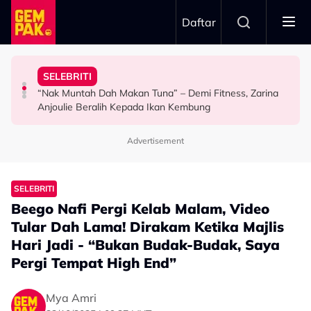
Skip to main content
Daftar
Ridza
Hadapi ‘Senario Paling Buruk’…”
Hairstylist Wanita Dedah Keperibadian Aiman Hakim
Terbesar Dalam Hidup Saya” - Intan Najuwa
Kesan Pada Diri - “Kami Dilatih Untuk Sentiasa Bersedia
SELEBRITI
“Senyum Pun Tak, Awal-Awal Macam Kerek Tapi…” -
“Imane Lunara & Imane Laudya, Dua Anugerah
Hisyam Hamid Kongsi Pengalaman, Jadi Bomba Beri
“Nak Muntah Dah Makan Tuna” – Demi Fitness, Zarina
HIBURAN
HIBURAN
SELEBRITI
Anjoulie Beralih Kepada Ikan Kembung
Advertisement
SELEBRITI
Beego Nafi Pergi Kelab Malam, Video
Tular Dah Lama! Dirakam Ketika Majlis
Hari Jadi - “Bukan Budak-Budak, Saya
Pergi Tempat High End”
Mya Amri