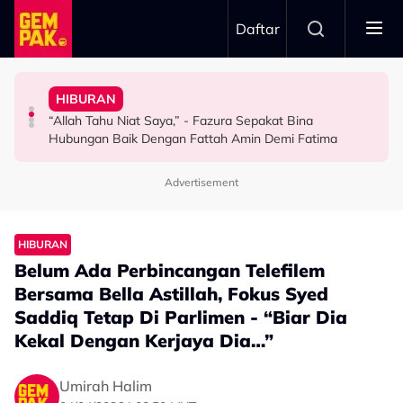
Skip to main content
Daftar
Sejadah & Teman Solat
Masing-Masing”
Younarae Kongsi Sikap Suami, Sentiasa Bentang
Kimiey & Qilo Reda - “Semuanya Dah Tertulis”
Dengan Hati Terbuka - “Kami Hormat Pendapat
HIBURAN
“Benda Kecil Je, Tapi Dah 7 Tahun…” – Maryam
Big Stage Rocketfuel: Terkandas Di Separuh Akhir, Aliff
Penampilan Di KLFW Dikritik, Aisha Retno Terima
“Allah Tahu Niat Saya,” - Fazura Sepakat Bina
VIRAL
HIBURAN
HIBURAN
Hubungan Baik Dengan Fattah Amin Demi Fatima
Advertisement
HIBURAN
Belum Ada Perbincangan Telefilem
Bersama Bella Astillah, Fokus Syed
Saddiq Tetap Di Parlimen - “Biar Dia
Kekal Dengan Kerjaya Dia…”
Umirah Halim