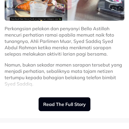
Perkongsian pelakon dan penyanyi Bella Astillah
mencuri perhatian ramai apabila memuat naik foto
tunangnya, Ahli Parlimen Muar, Syed Saddiq Syed
Abdul Rahman ketika mereka menikmati sarapan
selepas melakukan aktiviti larian pagi bersama.
Namun, bukan sekadar momen sarapan tersebut yang
menjadi perhatian, sebaliknya mata tajam netizen
tertumpu kepada bahagian belakang telefon bimbit
Syed Saddiq.
Menerusi foto dikongsikan, kelihatan beberapa keping
gambar seperti ‘polaroid’ yang dipercayai
Read The Full Story
memaparkan Syed Saddiq bersama Bella diselitkan
pada bahagian belakang sarung telefonnya.
Perkara tersebut pantas disedari peminat yang