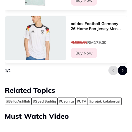
Buy Now
adidas Football Germany
26 Home Fan Jersey Men
White JZ4556
RM179.00
RM399.00
Buy Now
1
/
2
Related Topics
#Bella Astillah
#Syed Saddiq
#Usanita
#UTV
#projek kolaborasi
Must Watch Video