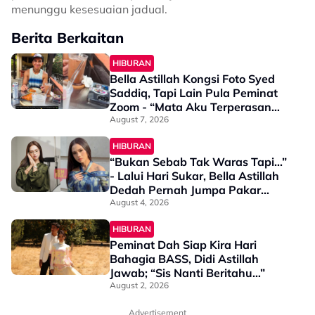
menunggu kesesuaian jadual.
Berita Berkaitan
HIBURAN
Bella Astillah Kongsi Foto Syed
Saddiq, Tapi Lain Pula Peminat
Zoom - “Mata Aku Terperasan
Sesuatu…”
August 7, 2026
HIBURAN
“Bukan Sebab Tak Waras Tapi...”
- Lalui Hari Sukar, Bella Astillah
Dedah Pernah Jumpa Pakar
Psikiatri
August 4, 2026
HIBURAN
Peminat Dah Siap Kira Hari
Bahagia BASS, Didi Astillah
Jawab; “Sis Nanti Beritahu…”
August 2, 2026
Advertisement