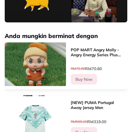
Anda mungkin berminat dengan
POP MART Angry Molly -
Angry Energy Series Plush
Pendant Blind Box
RM70.80
RM70.80
Buy Now
[NEW] PUMA Portugal
Away Jersey Men
RM319.00
RM599.00