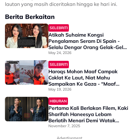
lautan yang masih diceritakan hingga ke hari ini.
Berita Berkaitan
SELEBRITI
Atikah Suhaime Kongsi
Pengalaman Seram Di Spain -
Selalu Dengar Orang Gelak-Gelak
Kat Bawah, Bila Turun…”
May 24, 2026
SELEBRITI
Haroqs Mohon Maaf Campak
Coklat Ke Laut, Niat Mahu
Sampaikan Ke Gaza - “Maaf
Andai Perbuatan Saya Tidak
May 19, 2026
Sopan…”
HIBURAN
Pertama Kali Berlakon Filem, Kaki
Sharifah Haneesya Lebam
Berlatih Menari Demi Watak
Pamakbul - “Saya Pergi Kelas
November 7, 2025
Dua Hari Sahaja….”
Advertisement