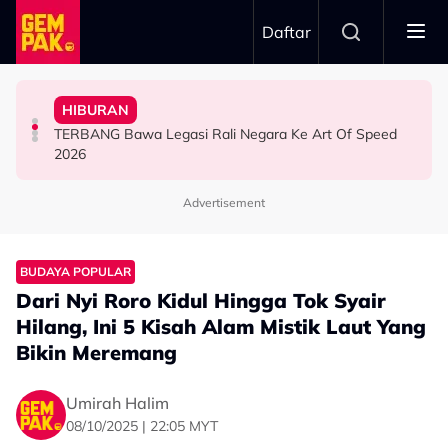
Skip to main content
Daftar
Ranisha Jawab: “Bagi Saya Itu Satu…”
1968
HIBURAN
Yusry Belum Terfikir Masuk GV, Rasa Tak Adil Sebab…
Big Stage Rocketfuel: Didakwa Cuba Jadi Aina Abdul,
Netizen Restu! Semua Tak Sabar Nak Saksikan Kudrat
TERBANG Bawa Legasi Rali Negara Ke Art Of Speed
HIBURAN
HIBURAN
HIBURAN
2026
Advertisement
BUDAYA POPULAR
Dari Nyi Roro Kidul Hingga Tok Syair
Hilang, Ini 5 Kisah Alam Mistik Laut Yang
Bikin Meremang
Umirah Halim
08/10/2025 | 22:05 MYT