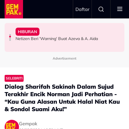
Skip to main content
Daftar
Orang Cakap..."
Doktor
Idris: “Masa Dapat Call, Ingat Jemput Jadi Penonton”
HIBURAN
Lagu Ogy, Tak Mahu Ada Perbandingan - "Saya Tak Nak
Bawa Anak Ke Klinik, Syasya Rizal Terkejut Dikenali
Sanggup ‘Battle’ Beli Tiket Gema Bumantara, Noraniza
Kilauan Emas Selebriti: Fazlina Ahmad Daud Elak Nyanyi
Netizen Beri 'Warning' Buat Azeva & A. Aida
SELEBRITI
HIBURAN
HIBURAN
Advertisement
SELEBRITI
Dialog Sharifah Sakinah Dalam Sujud
Terakhir Encik Norman Jadi Perhatian -
“Kau Guna Alasan Untuk Halal Niat Kau
& Sondol Suami Aku!”
Gempak