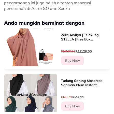
pengorbanan ini juga boleh ditonton menerusi
penstriman di Astro GO dan Sooka
Anda mungkin berminat dengan
Zara Awliya | Telekung
STELLA [Free Box
Exclusive, Bag Telekung &
Totebag]
RM129.00
RM129.00
Buy Now
Tudung Sarung Moscrepe
Sarimah Plain Instant
READY STOCK SIZE M L
RM4.99
RM8.79
Buy Now