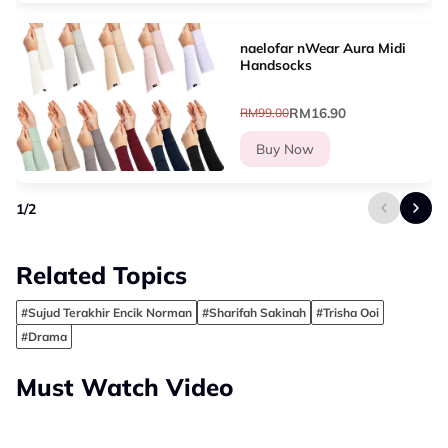
naelofar nWear Aura Midi
Handsocks
RM16.90
RM99.00
Buy Now
1
/
2
Related Topics
#Sujud Terakhir Encik Norman
#Sharifah Sakinah
#Trisha Ooi
#Drama
Must Watch Video