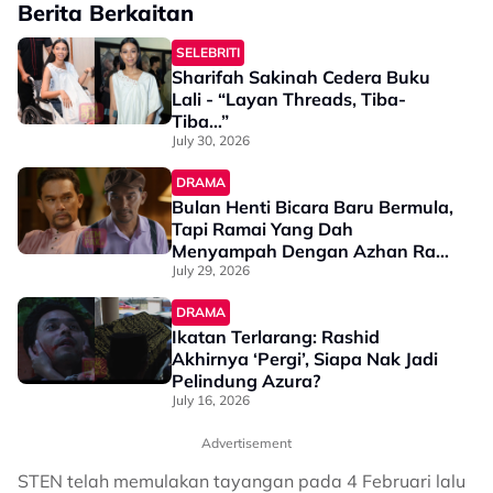
Berita Berkaitan
SELEBRITI
Sharifah Sakinah Cedera Buku
Lali - “Layan Threads, Tiba-
Tiba…”
July 30, 2026
DRAMA
Bulan Henti Bicara Baru Bermula,
Tapi Ramai Yang Dah
Menyampah Dengan Azhan Rani
- “Kalau Dia Bawa Watak Suami
July 29, 2026
Menyakitkan Hati, Memang
DRAMA
Menjadi!”
Ikatan Terlarang: Rashid
Akhirnya ‘Pergi’, Siapa Nak Jadi
Pelindung Azura?
July 16, 2026
Advertisement
STEN telah memulakan tayangan pada 4 Februari lalu