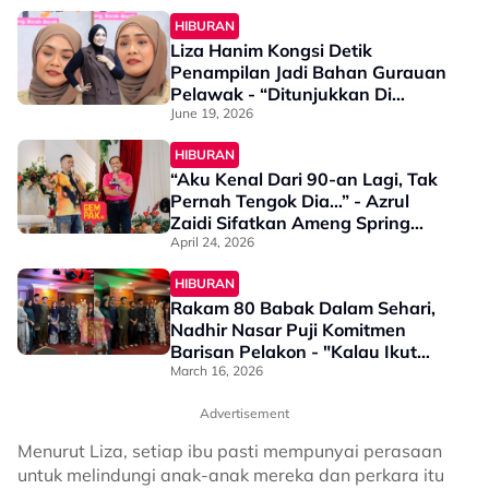
HIBURAN
Liza Hanim Kongsi Detik
Penampilan Jadi Bahan Gurauan
Pelawak - “Ditunjukkan Di
Hadapan Muka, Apa Ni?”
June 19, 2026
HIBURAN
“Aku Kenal Dari 90-an Lagi, Tak
Pernah Tengok Dia…” - Azrul
Zaidi Sifatkan Ameng Spring
Seorang Yang Tenang, Tak Cepat
April 24, 2026
Melenting
HIBURAN
Rakam 80 Babak Dalam Sehari,
Nadhir Nasar Puji Komitmen
Barisan Pelakon - "Kalau Ikut
Logik Memang..."
March 16, 2026
Advertisement
Menurut Liza, setiap ibu pasti mempunyai perasaan
untuk melindungi anak-anak mereka dan perkara itu