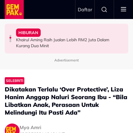
Skip to main content
Daftar
Hari…”
“Waktu Itu Aku Tiada, Pergi Nepal Naik Gunung 10
- Noraniza Idris
Jangan Terlalu Campuri Urusan Rumah Tangga Anak
HIBURAN
Imran Aqil Kongsi Detik Sukar Isteri Ketika Berpantang -
“Ada Yang Datang Menyapa, Teresak-Esak Menangis…”
“Biarlah Mereka Yang Pilih” - Jinggo Nasihat Ibu Bapa
Khairul Aming Raih Jualan Lebih RM2 Juta Dalam
HIBURAN
HIBURAN
SELEBRITI
Kurang Dua Minit
Advertisement
SELEBRITI
Dikatakan Terlalu ‘Over Protective’, Liza
Hanim Anggap Naluri Seorang Ibu - “Bila
Libatkan Anak, Perasaan Untuk
Melindungi Itu Pasti Ada”
Mya Amri