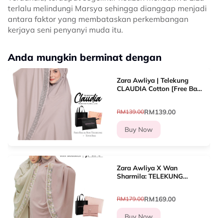
terlalu melindungi Marsya sehingga dianggap menjadi
antara faktor yang membataskan perkembangan
kerjaya seni penyanyi muda itu.
Anda mungkin berminat dengan
Zara Awliya | Telekung
CLAUDIA Cotton [Free Bag
Telekung, Box Exclusive &
Totebag]
RM139.00
RM139.00
Buy Now
Zara Awliya X Wan
Sharmila: TELEKUNG
IRENE [Free Bag Telekung,
Box Exclusive & Tote Bag]
RM169.00
RM179.00
Buy Now