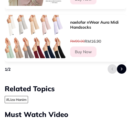
naelofar nWear Aura Midi
Handsocks
RM16.90
RM99.00
Buy Now
1
/
2
Related Topics
#Liza Hanim
Must Watch Video