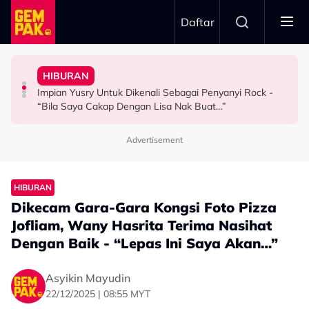
Skip to main content
Daftar
Hubungan Sebenar Dengan Idris Khan
Untuk…” - Shila Amzah
HIBURAN
Ramai Masih Bujang Bukan Kerana Memilih Tetapi...
Ramai Sangka Adik-Beradik, Ali Reza Akhirnya Dedah
“Ramai Pihak Dekati Saya, Jaclyn Victor & Ning Baizura
Impian Yusry Untuk Dikenali Sebagai Penyanyi Rock -
GAYA HIDUP
HIBURAN
HIBURAN
“Bila Saya Cakap Dengan Lisa Nak Buat…”
Advertisement
HIBURAN
Dikecam Gara-Gara Kongsi Foto Pizza
Jofliam, Wany Hasrita Terima Nasihat
Dengan Baik - “Lepas Ini Saya Akan…”
Asyikin Mayudin
22/12/2025 | 08:55 MYT