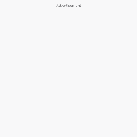
Advertisement
Polisi Privasi
Terma Pengguna