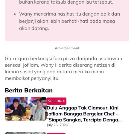
bukan kerana taksub dengan isu tersebut.
Wany menerima nasihat itu dengan baik dan
berjanji akan lebih berhati-hati pada masa
akan datang.
Advertisement
Gara-gara berkongsi foto pizza daripada usahawan
sensasi Jofliam, Wany Hasrita diserang netizen di
laman sosial yang ada antara mereka mahu
memboikot penyanyi itu.
Berita Berkaitan
SELEBRITI
Dulu Anggap Tak Glamour, Kini
Jofliam Bangga Bergelar Chef -
“Siapa Sangka, Tercipta Dengan
Pizza Wagyu…”
July 26, 2026