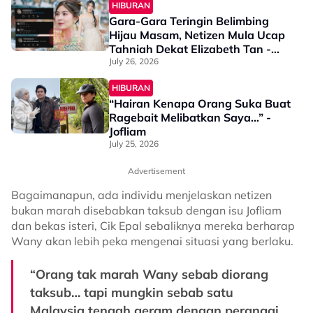
HIBURAN
Gara-Gara Teringin Belimbing
Hijau Masam, Netizen Mula Ucap
Tahniah Dekat Elizabeth Tan -
“Dah Berapa Bulan?”
July 26, 2026
HIBURAN
“Hairan Kenapa Orang Suka Buat
Ragebait Melibatkan Saya…” -
Jofliam
July 25, 2026
Advertisement
Bagaimanapun, ada individu menjelaskan netizen
bukan marah disebabkan taksub dengan isu Jofliam
dan bekas isteri, Cik Epal sebaliknya mereka berharap
Wany akan lebih peka mengenai situasi yang berlaku.
“Orang tak marah Wany sebab diorang
taksub… tapi mungkin sebab satu
Malaysia tengah geram dengan perangai