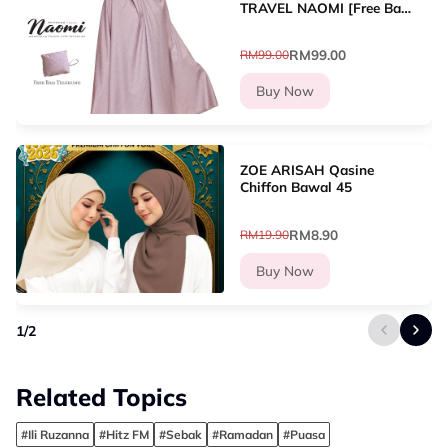
TRAVEL NAOMI [Free Bag
Telekung]
RM99.00
RM99.00
Buy Now
ZOE ARISAH Qasine
Chiffon Bawal 45
RM8.90
RM19.90
Buy Now
1
/
2
Related Topics
#Ili Ruzanna
#Hitz FM
#Sebak
#Ramadan
#Puasa