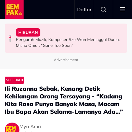
Skip to main content
Daftar
Pengantin - "Hari Ini Hari Yang Paling Sedih..."
Meninggal Dunia Sebelum Sempat Sahkan Lafaz
Gelagat Penari Ketika Praktis - "Memang Kena Jeling..."
"Ini Namanya Penyanyi Yang..."
HIBURAN
Tular Detik Pilu Di Majlis Pernikahan, Saksi Akad
Stacy Rindu Zaman Persembahan 'All Out', Kongsi
Bukan Penyanyi Ego, Adzrin Adzhar 'Back-Up' Awie -
Pengarah Muzik, Komposer Sze Wan Meninggal Dunia,
VIRAL
SELEBRITI
SELEBRITI
Misha Omar: “Gone Too Soon”
Advertisement
SELEBRITI
Ili Ruzanna Sebak, Kenang Detik
Kehilangan Orang Tersayang - “Kadang
Kita Rasa Punya Banyak Masa, Macam
Ibu Bapa Akan Selama-Lamanya Ada…”
Mya Amri