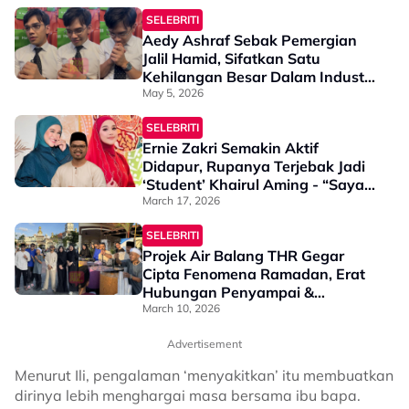
SELEBRITI
Aedy Ashraf Sebak Pemergian
Jalil Hamid, Sifatkan Satu
Kehilangan Besar Dalam Industri
- “Semua Orang Sayang Dia,
May 5, 2026
Arwah Seperti Seorang Bapa…”
SELEBRITI
Ernie Zakri Semakin Aktif
Didapur, Rupanya Terjebak Jadi
‘Student’ Khairul Aming - “Saya
Cuba Banyak Resipi Kecuali
March 17, 2026
Puding Karamel”
SELEBRITI
Projek Air Balang THR Gegar
Cipta Fenomena Ramadan, Erat
Hubungan Penyampai &
Pendengar Pantai Timur
March 10, 2026
Advertisement
Menurut Ili, pengalaman ‘menyakitkan’ itu membuatkan
dirinya lebih menghargai masa bersama ibu bapa.