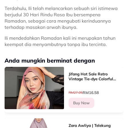
Terdahulu, Ili telah melancarkan sebuah siri istimewa
berjudul 30 Hari Rindu Rasa Ibu bersempena
Ramadan, sebagai cara mengubati kerinduannya
terhadap masakan arwah ibunya.
Ili mendedahkan Ramadan kali ini merupakan tahun
keempat dia menyambutnya tanpa ibu tercinta.
Anda mungkin berminat dengan
Jifang Hot Sale Retro
Vintage Tie-dye Colorful
Painting Cotton Polyester
Shawl Long Pashmina
RM16.58
RM27.05
Shawl Head Scarf Shawls
Muslim Hijabs Tudung
Buy Now
FX01
Zara Awliya | Telekung