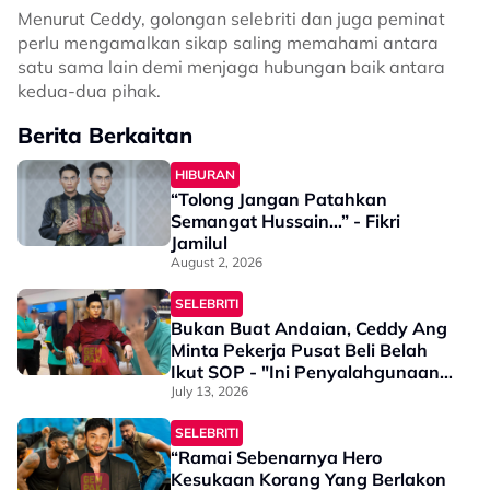
Menurut Ceddy, golongan selebriti dan juga peminat
perlu mengamalkan sikap saling memahami antara
satu sama lain demi menjaga hubungan baik antara
kedua-dua pihak.
Berita Berkaitan
HIBURAN
“Tolong Jangan Patahkan
Semangat Hussain…” - Fikri
Jamilul
August 2, 2026
SELEBRITI
Bukan Buat Andaian, Ceddy Ang
Minta Pekerja Pusat Beli Belah
Ikut SOP - "Ini Penyalahgunaan
Kuasa"
July 13, 2026
SELEBRITI
“Ramai Sebenarnya Hero
Kesukaan Korang Yang Berlakon