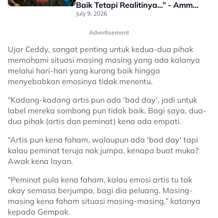
Baik Tetapi Realitinya…” - Ammar
Alfian
July 9, 2026
Advertisement
Ujar Ceddy, sangat penting untuk kedua-dua pihak
memahami situasi masing masing yang ada kalanya
melalui hari-hari yang kurang baik hingga
menyebabkan emosinya tidak menentu.
“Kadang-kadang artis pun ada 'bad day', jadi untuk
label mereka sombong pun tidak baik. Bagi saya, dua-
dua pihak (artis dan peminat) kena ada empati.
“Artis pun kena faham, walaupun ada 'bad day' tapi
kalau peminat teruja nak jumpa, kenapa buat muka?
Awak kena layan.
“Peminat pula kena faham, kalau emosi artis tu tak
okay semasa berjumpa, bagi dia peluang. Masing-
masing kena faham situasi masing-masing,” katanya
kepada Gempak.