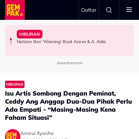
Skip to main content
Daftar
Orang Cakap..."
Doktor
Idris: “Masa Dapat Call, Ingat Jemput Jadi Penonton”
HIBURAN
Lagu Ogy, Tak Mahu Ada Perbandingan - "Saya Tak Nak
Bawa Anak Ke Klinik, Syasya Rizal Terkejut Dikenali
Sanggup ‘Battle’ Beli Tiket Gema Bumantara, Noraniza
Kilauan Emas Selebriti: Fazlina Ahmad Daud Elak Nyanyi
Netizen Beri 'Warning' Buat Azeva & A. Aida
SELEBRITI
HIBURAN
HIBURAN
Advertisement
HIBURAN
Isu Artis Sombong Dengan Peminat,
Ceddy Ang Anggap Dua-Dua Pihak Perlu
Ada Empati - “Masing-Masing Kena
Faham Situasi”
Amirul Ilyasha