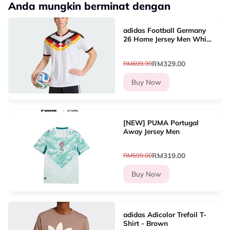
Anda mungkin berminat dengan
adidas Football Germany
26 Home Jersey Men White
KD8363
RM329.00
RM699.99
Buy Now
[NEW] PUMA Portugal
Away Jersey Men
RM319.00
RM599.00
Buy Now
adidas Adicolor Trefoil T-
Shirt - Brown