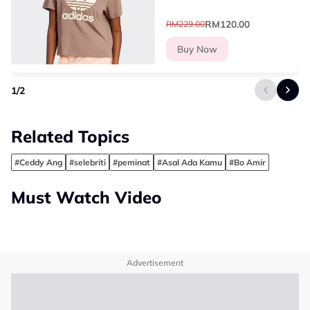
RM120.00
RM229.00
Buy Now
1
/
2
Related Topics
#Ceddy Ang
#selebriti
#peminat
#Asal Ada Kamu
#Bo Amir
Must Watch Video
Advertisement