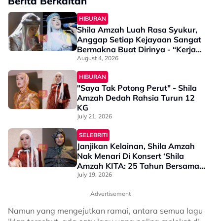
Berita Berkaitan
HIBURAN
Shila Amzah Luah Rasa Syukur,
Anggap Setiap Kejayaan Sangat
Bermakna Buat Dirinya - “Kerja
Keras Saya Mungkin Kelihatan…”
August 4, 2026
HIBURAN
"Saya Tak Potong Perut" - Shila
Amzah Dedah Rahsia Turun 12
KG
July 21, 2026
SELEBRITI
Janjikan Kelainan, Shila Amzah
Nak Menari Di Konsert ‘Shila
Amzah KITA: 25 Tahun Bersama’
- “Saya Sebenarnya Sangat…”
July 19, 2026
Advertisement
Namun yang mengejutkan ramai, antara semua lagu