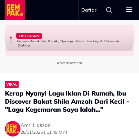
Skip to main content
Daftar
Orang Cakap..."
Lagu Ogy, Tak Mahu Ada Perbandingan - "Saya Tak Nak
Idris: “Masa Dapat Call, Ingat Jemput Jadi Penonton”
HIBURAN
Netizen Beri 'Warning' Buat Azeva & A. Aida
Kilauan Emas Selebriti: Fazlina Ahmad Daud Elak Nyanyi
Sanggup ‘Battle’ Beli Tiket Gema Bumantara, Noraniza
Bawa Anak Ke Klinik, Syasya Rizal Terkejut Dikenali
HIBURAN
SELEBRITI
HIBURAN
Doktor
Advertisement
VIRAL
Kerap Nyanyi Lagu Iklan Di Rumah, Ibu
Discover Bakat Shila Amzah Dari Kecil -
"Lagu Kegemaran Saya Ialah..."
Amri Hassan
28/01/2026 | 11:49 MYT