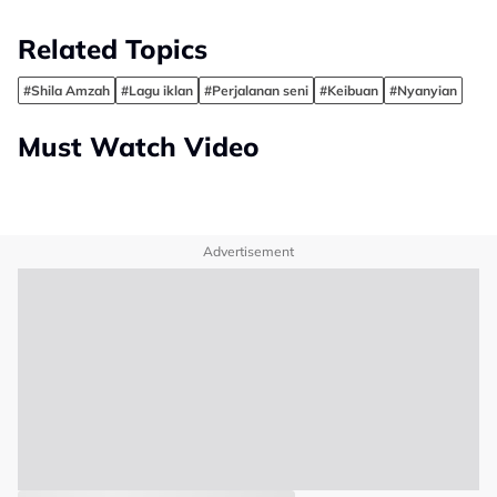
Related Topics
#Shila Amzah
#Lagu iklan
#Perjalanan seni
#Keibuan
#Nyanyian
Must Watch Video
Advertisement