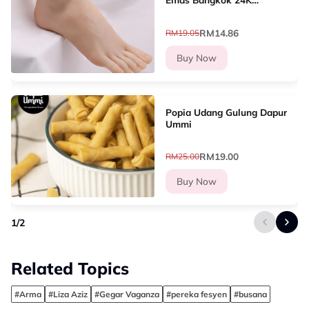
Woman Anklet Daun/Jubin
Sliver Gold/Gila-gila Love
RM14.86
RM19.05
(26cm-27cm) GA-8
Buy Now
Popia Udang Gulung Dapur
Ummi
RM19.00
RM25.00
Buy Now
1
/
2
Related Topics
#Arma
#Liza Aziz
#Gegar Vaganza
#pereka fesyen
#busana