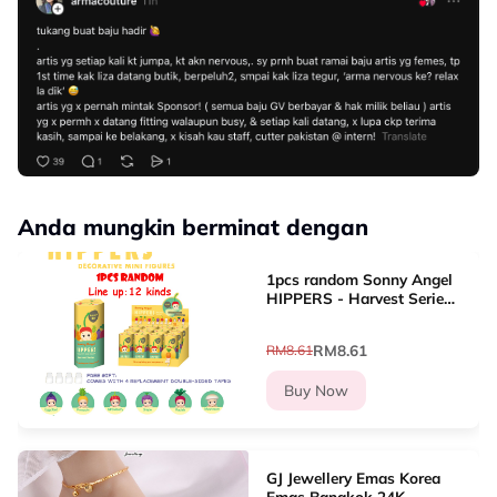
Anda mungkin berminat dengan
1pcs random Sonny Angel
HIPPERS - Harvest Series
Mini Figure Blind box Cute
Hippers decoration Line
RM8.61
RM8.61
up?12 types
Buy Now
GJ Jewellery Emas Korea
Emas Bangkok 24K