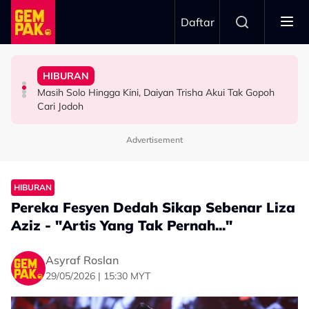
Skip to main content
Daftar
Tutup Malu, Saya Cakap…”
Minggu Kutipan Hampir…”
Boleh Solat Berdiri Selepas…
Korek Tabung RM50 Duit Syiling Untuk Isi Minyak - “Nak
Badar Shah Papar Jumlah Kutipan Derma - “Setiap
HIBURAN
10 Tahun Solat Atas Kerusi, Maria Tengku Sabri Syukur
Dazrin Kamarudin Kongsi ‘Titik Hitam’ Dalam Hidup,
Netizen Puji Ketulusan Masjid Raja Bendahara Tengku
Masih Solo Hingga Kini, Daiyan Trisha Akui Tak Gopoh
HIBURAN
SELEBRITI
VIRAL
Cari Jodoh
Advertisement
HIBURAN
Pereka Fesyen Dedah Sikap Sebenar Liza
Aziz - "Artis Yang Tak Pernah..."
Asyraf Roslan
29/05/2026 | 15:30 MYT