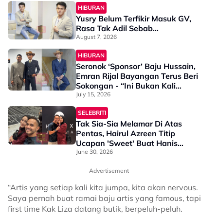
HIBURAN
Yusry Belum Terfikir Masuk GV,
Rasa Tak Adil Sebab…
August 7, 2026
HIBURAN
Seronok ‘Sponsor’ Baju Hussain,
Emran Rijal Bayangan Terus Beri
Sokongan - “Ini Bukan Kali
Terakhir, Ini…”
July 15, 2026
SELEBRITI
Tak Sia-Sia Melamar Di Atas
Pentas, Hairul Azreen Titip
Ucapan 'Sweet' Buat Hanis
Zalikha - "Saya Tulis Pun Rasa
June 30, 2026
Nak Nangis"
Advertisement
“Artis yang setiap kali kita jumpa, kita akan nervous.
Saya pernah buat ramai baju artis yang famous, tapi
first time Kak Liza datang butik, berpeluh-peluh.