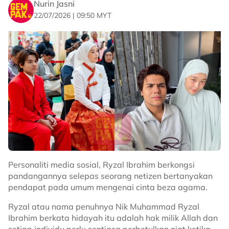
Nurin Jasni
untuk terus berpegang kepada Islam atas
22/07/2026 | 09:50 MYT
kehendaknya dirinya sendiri dan bukan kerana
dipengaruhi orang lain.
“Dan sebab tu saya ikut Islam. Bukan sebab orang
suruh, tapi sebab saya nak hidup dengan rasa syukur
atas semua nikmat yang Allah dah bagi.
“Yang paling saya bersyukur hari itu (selepas diajukan
soala), kawan-kawan saha betul-betul nak faham
kehidupan saya sekarang,” katanya lagi.
Untuk rekod, Maryam selamat mendirikan rumah
tangga bersama suaminya yang merupakan
usahawan dan pempengaruh, Ryzal Ibrahim pada 15
Ogos 2019 di sebuah masjid di Korea Selatan.
Personaliti media sosial, Ryzal Ibrahim berkongsi
pandangannya selepas seorang netizen bertanyakan
Hasil perkahwinan itu, mereka dikurniakan dua orang
pendapat pada umum mengenai cinta beza agama.
cahaya mata.
Ryzal atau nama penuhnya Nik Muhammad Ryzal
Sumber:
Threads
Ibrahim berkata hidayah itu adalah hak milik Allah dan
setiap individu perlu sentiasa perbetulkan niat ketika