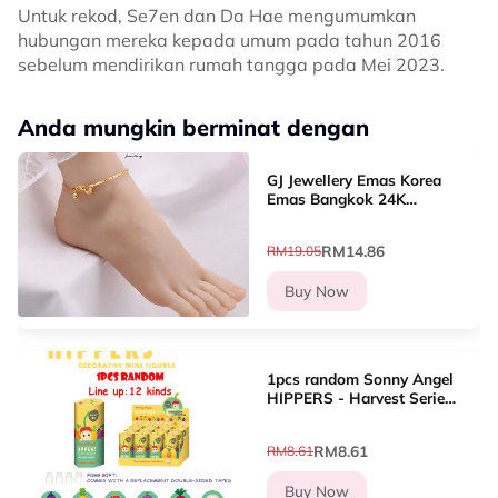
Untuk rekod, Se7en dan Da Hae mengumumkan
hubungan mereka kepada umum pada tahun 2016
sebelum mendirikan rumah tangga pada Mei 2023.
Anda mungkin berminat dengan
GJ Jewellery Emas Korea
Emas Bangkok 24K
Woman Anklet Daun/Jubin
Sliver Gold/Gila-gila Love
RM14.86
RM19.05
(26cm-27cm) GA-8
Buy Now
1pcs random Sonny Angel
HIPPERS - Harvest Series
Mini Figure Blind box Cute
Hippers decoration Line
RM8.61
RM8.61
up?12 types
Buy Now