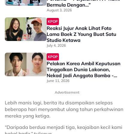
Bermula Dengan…”
August 3, 2026
KPOP
Reaksi Jujur Anak Lihat Foto
Lama Baek Z Young Buat Satu
Studio Ketawa
July 4, 2026
KPOP
Pelakon Korea Ambil Keputusan
Tinggalkan Dunia Lakonan,
Nekad Jadi Anggota Bomba -
“Sebabnya Mudah, Saya Mahu…”
June 11, 2026
Advertisement
Lebih manis lagi, berita itu disampaikan selepas
beberapa hari menyambut ulang tahun perkahwinan
mereka yang ketiga.
“Daripada berdua menjadi tiga, keajaiban kecil kami
bakal hadir,” tulisnya.