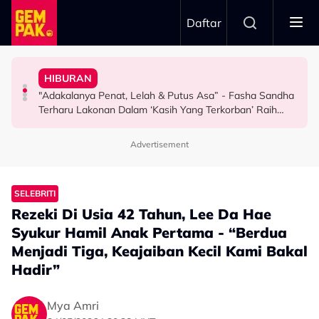
Skip to main content
Daftar
Doktor
Arshad
Terima Soalan Tentang Zuriat - “Aku Tak Kuat Tapi…”
HIBURAN
Bawa Anak Ke Klinik, Syasya Rizal Terkejut Dikenali
“Hidup Adalah Kitaran, Awak Buat Jahat…” - Uyaina
Mamat Sepah Saksi Air Mata Isteri Gugur Tiap Kali
"Adakalanya Penat, Lelah & Putus Asa” - Fasha Sandha
HIBURAN
HIBURAN
HIBURAN
Terharu Lakonan Dalam ‘Kasih Yang Terkorban’ Raih
Pujian Penonton
Advertisement
SELEBRITI
Rezeki Di Usia 42 Tahun, Lee Da Hae
Syukur Hamil Anak Pertama - “Berdua
Menjadi Tiga, Keajaiban Kecil Kami Bakal
Hadir”
Mya Amri