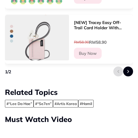
[NEW] Tracey Easy Off-
Trail Card Holder With
Lanyard Dompet Kad
Wanita
RM58.90
RM58.90
Buy Now
1
/
2
Related Topics
#“Lee Da Hae”
#“Se7en”
#Artis Korea
#Hamil
Must Watch Video