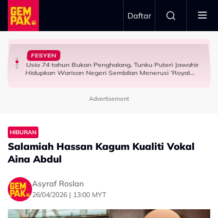
Skip to main content
Daftar
“Saya Memang Suka Gaya Streetwear…” - Ezaidi Aziz
Tangkap Ikan Segar Setiap Hari
Airlines
FESYEN
Permintaan Aneh Jared Leto Di Lokasi, Minta Nelayan
Tertelan Serpihan Lidi Sate, Wanita Saman Singapore
HIBURAN
Usia 74 tahun Bukan Penghalang, Tunku Puteri Jawahir
BERITA
HIBURAN
Hidupkan Warisan Negeri Sembilan Menerusi ‘Royal
Sembilan’
Advertisement
HIBURAN
Salamiah Hassan Kagum Kualiti Vokal
Aina Abdul
Asyraf Roslan
26/04/2026 | 13:00 MYT