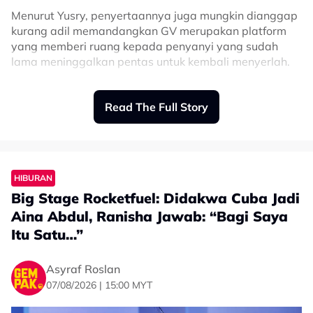
Menurut Yusry, penyertaannya juga mungkin dianggap
kurang adil memandangkan GV merupakan platform
yang memberi ruang kepada penyanyi yang sudah
lama meninggalkan pentas untuk kembali menyerlah.
“Kalau diberi peluang untuk bertanding, bukan Kilauan
Read The Full Story
Emas, program lain macam GV, buat masa sekarang
taklah kot.
“Sebab GV untuk diberi ruang kepada penyanyi-
penyanyi yang dah tinggalkan pentas, yang dah lama
HIBURAN
tidak ada dalam arena seni.
Big Stage Rocketfuel: Didakwa Cuba Jadi
Aina Abdul, Ranisha Jawab: “Bagi Saya
“Saya masih ada album, baru ini. Mungkin tak berapa
adil kalau saya masuk bertanding,” katanya ketika
Itu Satu…”
ditemui baru-baru ini.
Asyraf Roslan
Dalam perkembangan lain, Yusry yang diberi
07/08/2026 | 15:00 MYT
tanggungjawab sebagai juri tetap Kilauan Emas
Selebriti 2026 mengakui tugas tersebut turut