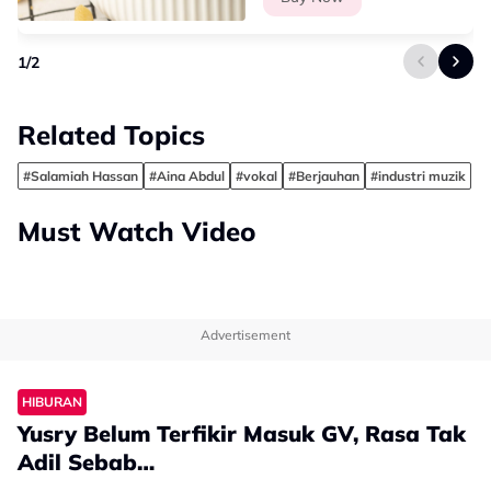
1
/
2
Related Topics
#Salamiah Hassan
#Aina Abdul
#vokal
#Berjauhan
#industri muzik
Must Watch Video
Advertisement
HIBURAN
Yusry Belum Terfikir Masuk GV, Rasa Tak
Adil Sebab…