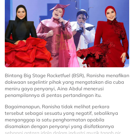
memberikan tekanan kepadanya.
Katanya, cabaran menjadi lebih besar apabila semua
peserta program berkenaan lebih senior daripadanya,
malah beberapa daripada mereka pernah diarahkan
Yusry dalam projek lakonan sebelum ini.
“Sebenarnya pasal peserta ini, semua lebih senior
daripada saya. Ada beberapa orang, empat ke lima
orang yang saya pernah arah sebelum ini.
Bintang Big Stage Rocketfuel (BSR), Ranisha menafikan
“Macam kita tahulah, ‘otai-otai’ ini bila tidak menjalani
dakwaan segelintir pihak yang mengatakan dia cuba
penggambaran, mereka suka menyanyi. Saya tahu
meniru gaya penyanyi, Aina Abdul menerusi
mereka boleh menyanyi.
penampilannya di pentas pertandingan itu.
“Jadi bila saya nampak nama-nama dalam ini, saya
Bagaimanapun, Ranisha tidak melihat perkara
rasa ini boleh jadi sebuah program yang
tersebut sebagai sesuatu yang negatif, sebaliknya
menyeronokkan,” ujarnya.
menganggap ia satu penghormatan apabila
disamakan dengan penyanyi yang disifatkannya
Kilauan Emas Selebriti 2026 bakal bersiaran secara
sebagai antara idola dalam industri muzik tanah air.