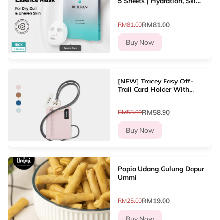
5 Sheets | Hydration, Skin
Renewal, Soothing, Glow
RM81.00
RM81.00
Buy Now
[NEW] Tracey Easy Off-
Trail Card Holder With
Lanyard Dompet Kad
Wanita
RM58.90
RM58.90
Buy Now
Popia Udang Gulung Dapur
Ummi
RM19.00
RM25.00
Buy Now