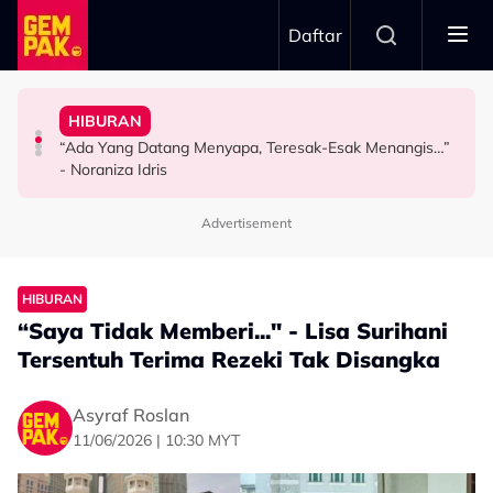
Skip to main content
Daftar
Pertama & Momen Sangat Bererti…”
Kurang Dua Minit
Jangan Terlalu Campuri Urusan Rumah Tangga Anak
Pesawat Mendarat - “Boleh Jadi Itu Pengalaman
HIBURAN
Khairul Aming Raih Jualan Lebih RM2 Juta Dalam
“Biarlah Mereka Yang Pilih” - Jinggo Nasihat Ibu Bapa
Atta Halilintar Tegur Individu Perlekeh Orang Rakam
“Ada Yang Datang Menyapa, Teresak-Esak Menangis…”
HIBURAN
SELEBRITI
SELEBRITI
- Noraniza Idris
Advertisement
HIBURAN
“Saya Tidak Memberi..." - Lisa Surihani
Tersentuh Terima Rezeki Tak Disangka
Asyraf Roslan
11/06/2026 | 10:30 MYT