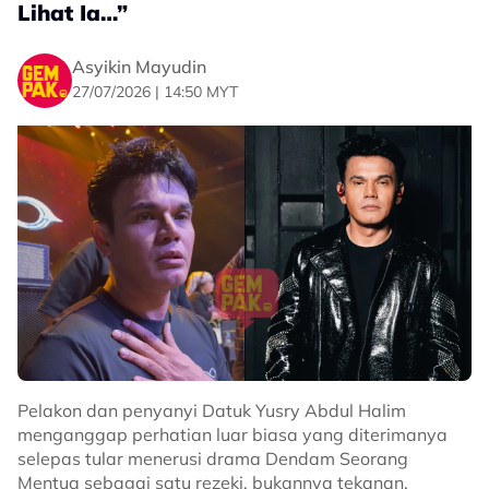
Lihat Ia…”
sentiasa menyokong perjalanan kerjayanya.
“Saya sangat bersyukur dengan rezeki ini dan terima
Asyikin Mayudin
kasih kepada semua yang sentiasa menyokong saya
27/07/2026 | 14:50 MYT
sepanjang perjalanan ini. Korang tak tahu betapa
besarnya makna momen ini buat saya,” tambahnya.
Menjengah ke ruangan komen, rata-rata netizen
menzahirkan ucapan tahniah buat Parisa atas
kejayaannya membahagiakan ibu.
Sumber: Threads
Related Topics
#Parisa Ardina
#kereta
#ibu
#rezeki
#Threads
Pelakon dan penyanyi Datuk Yusry Abdul Halim
menganggap perhatian luar biasa yang diterimanya
selepas tular menerusi drama Dendam Seorang
Mentua sebagai satu rezeki, bukannya tekanan.