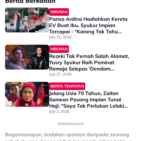
Berita Berkaitan
HIBURAN
Parisa Ardina Hadiahkan Kereta
EV Buat Ibu, Syukur Impian
Tercapai - “Korang Tak Tahu
Betapa Besarnya…”
July 31, 2026
HIBURAN
Rezeki Tak Pernah Salah Alamat,
Yusry Syukur Raih Peminat
Remaja Selepas 'Dendam
Seorang Mentua' - “Saya Tidak
July 27, 2026
Lihat Ia…”
BERITA TEMPATAN
Jelang Usia 70 Tahun, Zaiton
Sameon Pasang Impian Tunai
Haji: "Saya Tak Perlukan Lelaki
Sebagai Teman Hidup"
July 2, 2026
Advertisement
Bagaimanapun, tindakan spontan daripada seorang