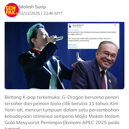
perjalanan dan kejayaan saya. Sejak hari pertama,
Maliah Surip
saya menerima kasih sayang dan sokongan yang luar
biasa daripada peminat di sini.
01/11/2025 | 22:46 MYT
"Saya masih ingat dengan jelas, ketika kami
melancarkan album pertama, sasaran kami adalah
pendengar yang berada dalam situasi seperti saya
khususnya umat Islam di Barat yang berdepan krisis
identiti. Jadi fokus promosi kami lebih terarah ke sana.
Terdahulu, G-Dragon atau nama sebenarnya Kwon Ji-
"Namun secara tiba-tiba, kami mula mendengar
yong tampil membuat persembahan selama 10 minit
respons dari Malaysia. Ramai yang menghasilkan
pada majlis makan malam rasmi APEC 2025 yang
cover lagu-lagu saya, begitu juga di seluruh Asia
berlangsung di Grand Ballroom, Lahan Select Hotel,
Tenggara tetapi Malaysia benar-benar menonjol.
Gyeongju pada 31 Oktober lalu.
Malaysia kekal sebagai tempat yang sangat dekat di
hati saya,"kongsinya.
Sebagai duta promosi APEC Korea 2025, G-Dragon
Bintang K-pop terkemuka, G-Dragon bersama penari
yang juga merupakan ketua kumpulan BigBang itu
Sekadar info, Maher Zain telah melancarkan album
tersohor dan pemain biola cilik berusia 11 tahun, Kim
mempersembahkan tiga lagu popularnya iaitu Drama,
Back To You yang memuatkan 16 buah lagu sekitar
Yeon-ah, mencuri tumpuan dalam satu persembahan
Power dan Home Sweet Home.
awal April 2026 lalu.
kebudayaan istimewa sempena Majlis Makan Malam
Gala Mesyuarat Pemimpin Ekonomi APEC 2025 pada
Related Topics
Album ini juga dibangunkan menerusi beberapa siri
Jumaat.