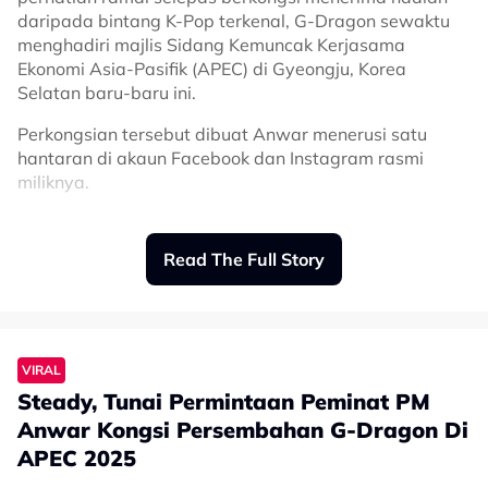
daripada bintang K-Pop terkenal, G-Dragon sewaktu
"Dalam satu album, biasanya ada 10, 12, 15 malah 16
menghadiri majlis Sidang Kemuncak Kerjasama
lagu. Untuk album kali ini, kami memilih untuk tampil
Ekonomi Asia-Pasifik (APEC) di Gyeongju, Korea
dengan 16 lagu. Menariknya, setiap album yang
Selatan baru-baru ini.
dihasilkan menunjukkan perkembangan. Album
pertama mengandungi 13 lagu, diikuti 14 lagu untuk
Perkongsian tersebut dibuat Anwar menerusi satu
album kedua, kemudian kembali kepada 13 lagu untuk
hantaran di akaun Facebook dan Instagram rasmi
album ketiga, dan kini meningkat kepada 16 lagu.
miliknya.
Siapa tahu, mungkin album seterusnya akan mencecah
17 atau bahkan 20 lagu,"ujarnya.
Hantaran itu turut disertakan dengan foto hadiah
istimewa berupa ‘official lightstick’ dan sebuah CD milik
Dalam pada itu, pelantun lagu Insha Allah itu turut
Read The Full Story
ikon global itu.
menyifatkan Malaysia sebagai sebuah negara yang
cukup istimewa dalam perjalanan kariernya, kerana
“Lupa nak kongsi, tempoh hari saya dan pimpinan
menjadi antara penyumbang utama kepada
APEC dapat hadiah dari G-Dragon,” coretnya.
popularitinya di peringkat awal.
VIRAL
Sementara itu di ruangan komen, rata-rata netizen
"Bercakap tentang Malaysia, negara ini sentiasa
Steady, Tunai Permintaan Peminat PM
memberikan respon yang lucu terhadap hantaran
mempunyai tempat yang sangat istimewa di hati saya.
berkenaan.
Anwar Kongsi Persembahan G-Dragon Di
Saya benar-benar percaya bahawa Malaysia
APEC 2025
merupakan antara penyumbang utama kepada