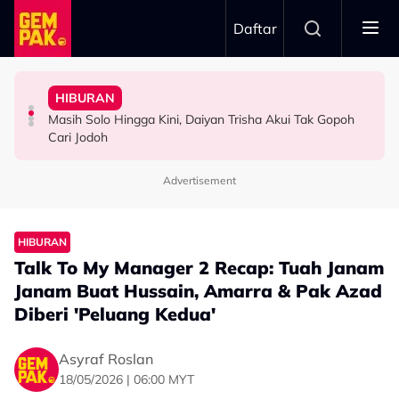
Skip to main content
Daftar
Tutup Malu, Saya Cakap…”
Minggu Kutipan Hampir…”
Boleh Solat Berdiri Selepas…
Korek Tabung RM50 Duit Syiling Untuk Isi Minyak - “Nak
Badar Shah Papar Jumlah Kutipan Derma - “Setiap
HIBURAN
10 Tahun Solat Atas Kerusi, Maria Tengku Sabri Syukur
Dazrin Kamarudin Kongsi ‘Titik Hitam’ Dalam Hidup,
Netizen Puji Ketulusan Masjid Raja Bendahara Tengku
Masih Solo Hingga Kini, Daiyan Trisha Akui Tak Gopoh
HIBURAN
SELEBRITI
VIRAL
Cari Jodoh
Advertisement
HIBURAN
Talk To My Manager 2 Recap: Tuah Janam
Janam Buat Hussain, Amarra & Pak Azad
Diberi 'Peluang Kedua'
Asyraf Roslan
18/05/2026 | 06:00 MYT