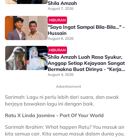
Shila Amzah
August 7, 2026
HIBURAN
"Saya Ingat Sampai Bila-Bila..." -
Hussain
August 6, 2026
HIBURAN
Shila Amzah Luah Rasa Syukur,
Anggap Setiap Kejayaan Sangat
Bermakna Buat Dirinya - “Kerja
Keras Saya Mungkin Kelihatan…”
August 4, 2026
Advertisement
Sarimah: Lagu ni perlu lebih dari suara, dan awak
berjaya bawakan lagu ini dengan baik.
Ratu X Linda Jasmine - Part Of Your World
Sarimah Ibrahim: What happen Ratu? You masuk air
kita semua cair. Kita semua masuk dalam dunia you.