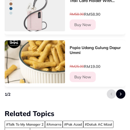
Trail Card Holder With
Lanyard Dompet Kad
Wanita
RM58.90
RM58.90
Buy Now
Popia Udang Gulung Dapur
Ummi
RM19.00
RM25.00
Buy Now
1
/
2
Related Topics
#Talk To My Manager 2
#Amarra
#Pak Azad
#Datuk AC Mizal