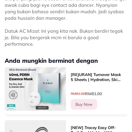
awak cuba bagi eye contact ada dancer. Nyanyian
yang bukan bahasa sendiri bukan mudah. Jadi syabas
pada hussain dan manager.
Datuk AC Mizal: Ini yang kita nak. Bukan berdiri tegak
je. Bila you bergerak mcm ni barula a good
performance.
Anda mungkin berminat dengan
[REJURAN] Turnover Mask
5 Sheets | Hydration, Skin
Renewal, Soothing, Glow
RM81.00
RM81.00
Buy Now
[NEW] Tracey Easy Off-