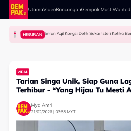
Skip to main content
Utama
Video
Rancangan
Gempak Most Wanted
Imran Aqil Kongsi Detik Sukar Isteri Ketika 
HIBURAN
HIBURAN
HIBURAN
HIBURAN
Diserang Gara-Gara Netizen Salah Orang, She
Khairul Aming Raih Jualan Lebih RM2 Juta Da
“Ada Yang Datang Menyapa, Teresak-Esak Men
VIRAL
Tarian Singa Unik, Siap Guna La
Terhibur - “Yang Hijau Tu Mesti
Mya Amri
21/02/2026 | 03:55 MYT