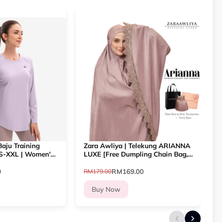
aju Training
Zara Awliya | Telekung ARIANNA
W
 S-XXL | Women's
LUXE [Free Dumpling Chain Bag,
H
 Shirt
Box Exclusive & Totebag]
I
U
0
RM169.00
RM179.00
R
Buy Now