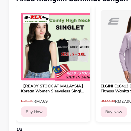
【READY STOCK AT MALAYSIA】
ELGINI E16413 B
Korean Women Sleeveless Singlet
Fitness Wanita
Inner Crop Top Shirt Turtleneck
Fitness Training
Camisole female Tight-fitting
RM7.69
RM27.9
RM9.79
RM27.90
Buy Now
Buy Now
1
/
3