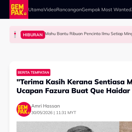
Skip to main content
Utama
Video
Rancangan
Gempak Most Wanted
Mahu Bantu Ribuan Pencinta Ilmu Setiap Mi
SELEBRITI
BERITA
SELEBRITI
HIBURAN
Aliff Rakib Hadiah Rumah RM1 Juta Kepada Ibu
"Aku Ada Kisah Yang Satu Malaysia Pernah Ta
Big Stage Rocketfuel: Tiada Penyingkiran Sel
BERITA TEMPATAN
"Terima Kasih Kerana Sentiasa 
Ucapan Fazura Buat Que Haidar 
Amri Hassan
30/05/2026 | 11:31 MYT