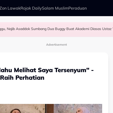
Zon Lawak
Rojak Daily
Salam Muslim
Peraduan
nggu, Najib Asaddok Sumbang Dua Buggy Buat Akademi Diasas Ustaz
 Bapa
hu & Tak Pernah Lupakan..." - Yassin Yahya
epas Rieffa? Ini Respon Tuan Badan - "Saya Tiada Rasa Sakit Hati Pun.
Advertisement
Mahu Melihat Saya Tersenyum" -
Raih Perhatian