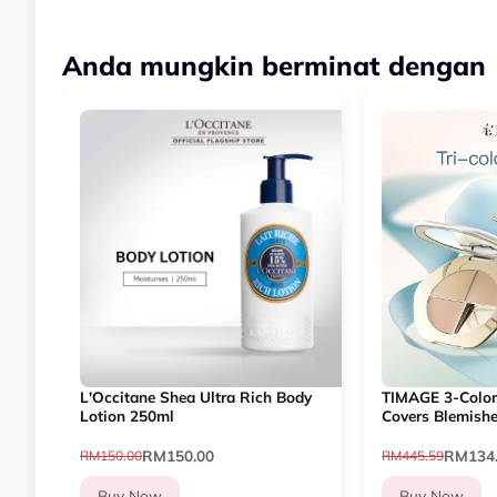
Anda mungkin berminat dengan
L'Occitane Shea Ultra Rich Body
TIMAGE 3-Color
Lotion 250ml
Covers Blemish
Circles
RM150.00
RM134
RM150.00
RM445.59
Buy Now
Buy Now