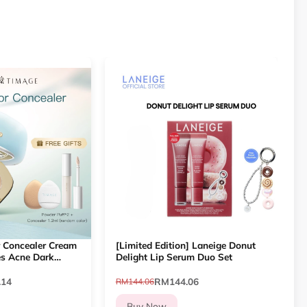
 Concealer Cream
[Limited Edition] Laneige Donut
es Acne Dark
Delight Lip Serum Duo Set
.14
RM144.06
RM144.06
R
Buy Now