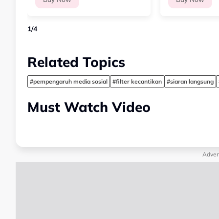
1
/
4
Related Topics
#pempengaruh media sosial
#filter kecantikan
#siaran langsung
Must Watch Video
Adver