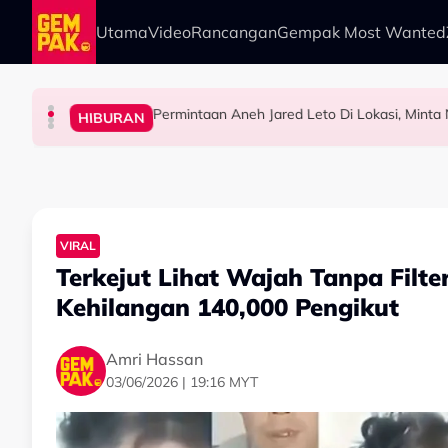
Skip to main content
Utama
Video
Rancangan
Gempak Most Wanted
Permintaan Aneh Jared Leto Di Lokasi, Minta
BERITA
HIBURAN
HIBURAN
HIBURAN
Tertelan Serpihan Lidi Sate, Wanita Saman Singa
Pernah Hidup Miskin Tegar, A$AP Bayar Sew
“Jangan Meroyan,Mer
VIRAL
Terkejut Lihat Wajah Tanpa Filter
Kehilangan 140,000 Pengikut
Amri Hassan
03/06/2026 | 19:16 MYT