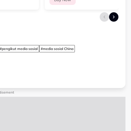
#pengikut media sosial
#media sosial China
tisement