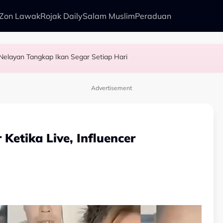
Zon Lawak
Rojak Daily
Salam Muslim
Peraduan
 Nelayan Tangkap Ikan Segar Setiap Hari
pore Airlines
a Penduduk Satu Flat Sebab Nenek Tak Mahu Pindah
entan...” - Ammar Alfian Pertahan Aliff Aziz, Minta Netizen Berhenti Menghukum
Advertisement
 Ketika Live, Influencer