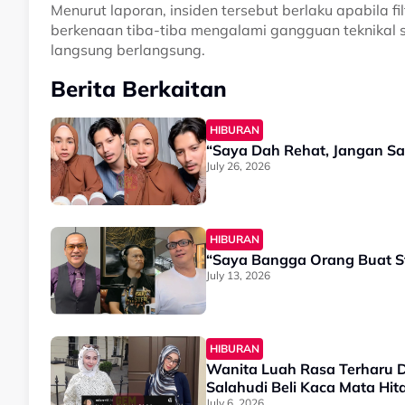
Menurut laporan, insiden tersebut berlaku apabila 
berkenaan tiba-tiba mengalami gangguan teknikal s
langsung berlangsung.
Berita Berkaitan
HIBURAN
“Saya Dah Rehat, Jangan S
July 26, 2026
HIBURAN
“Saya Bangga Orang Buat S
July 13, 2026
HIBURAN
Wanita Luah Rasa Terharu D
Salahudi Beli Kaca Mata Hi
July 6, 2026