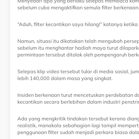
Menyedari apa yang berlaku selepas membaca kome
sebelum cuba mengaktifkan semula filter berkenaan
“Aduh, filter kecantikan saya hilang!” katanya ketika
Namun, situasi itu dikatakan telah mengubah perse
sebelum itu menghantar hadiah maya turut dilapo
permintaan tersebut ditolak oleh pempengaruh ber
Selepas klip video tersebut tular di media sosial, j
lebih 140,000 dalam masa yang singkat.
Insiden berkenaan turut mencetuskan perdebatan d
kecantikan secara berlebihan dalam industri penstr
Ada yang mengkritik tindakan tersebut kerana dia
realistik, manakala sebahagian lagi tampil memp
penggunaan filter sudah menjadi perkara biasa dala