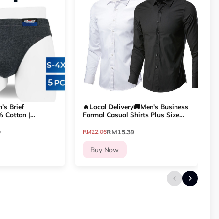
’s Brief
🔥Local Delivery🚚Men's Business
 Cotton |
Formal Casual Shirts Plus Size
| Soft &
Long Sleeve Slim Fit Korean Suit
BB1501
Shirt Kemeja Lelaki
0
RM15.39
RM22.06
R
Buy Now