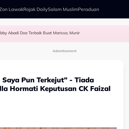
Zon Lawak
Rojak Daily
Salam Muslim
Peraduan
bby Abadi Doa Terbaik Buat Marissa, Munir
alkan Anak Yang Sudah Mati
kenali Doktor
sia Tahun Ini’ Di BIFF
Advertisement
, Saya Pun Terkejut” - Tiada
lla Hormati Keputusan CK Faizal