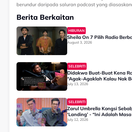
berundur daripada saluran podcast yang diasaskann
Berita Berkaitan
HIBURAN
Sheila On 7 Pilih Radio Ber
August 3, 2026
SELEBRITI
Didakwa Buat-Buat Kena Ra
“Agak-Agaklah Kalau Nak Be
July 13, 2026
SELEBRITI
Zarul Umbrella Kongsi Sebab
‘Landing’ - “Ini Adalah Masa
July 12, 2026