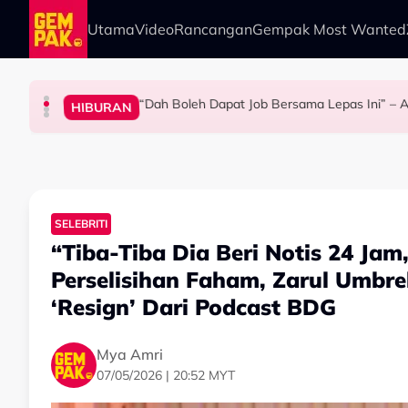
Skip to main content
Utama
Video
Rancangan
Gempak Most Wanted
“Dah Boleh Dapat Job Bersama Lepas Ini” – A
HIBURAN
SELEBRITI
BERITA
HIBURAN
Kasihnya Ibu, Ikan Lumba-Lumba Enggan Tingg
Bawa Anak Ke Klinik, Syasya Rizal Terkejut Di
Michelle Yeoh Dinobatkan ‘Tokoh Perfileman A
SELEBRITI
“Tiba-Tiba Dia Beri Notis 24 Jam
Perselisihan Faham, Zarul Umbre
‘Resign’ Dari Podcast BDG
Mya Amri
07/05/2026 | 20:52 MYT