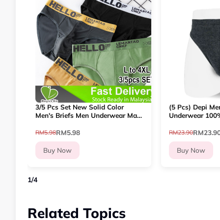
3/5 Pcs Set New Solid Color
(5 Pcs) Depi Men
Men's Briefs Men Underwear Male
Underwear 100%
Triangle Trend Large Fashion
Assorted Colors 
Panties Seluar Dalam Lelaki
Breathable | 1
RM5.98
RM23.9
RM5.98
RM23.90
Buy Now
Buy Now
1
/
4
Related Topics