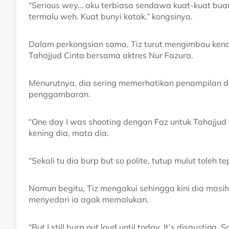
“Serious wey… aku terbiasa sendawa kuat-kuat buang
termalu weh. Kuat bunyi katak,” kongsinya.
Dalam perkongsian sama, Tiz turut mengimbau ke
Tahajjud Cinta bersama aktres Nur Fazura.
Menurutnya, dia sering memerhatikan penampilan 
penggambaran.
“One day I was shooting dengan Faz untuk Tahajjud 
kening dia, mata dia.
“Sekali tu dia burp but so polite, tutup mulut toleh te
Namun begitu, Tiz mengakui sehingga kini dia mas
menyedari ia agak memalukan.
“But I still burp out loud until today. It’s disgusting.