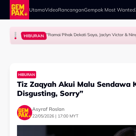
Skip to main content
Utama
Video
Rancangan
Gempak Most Wanted
“Ramai Pihak Dekati Saya, Jaclyn Victor & Ni
GAYA HIDUP
HIBURAN
HIBURAN
HIBURAN
Impian Yusry Untuk Dikenali Sebagai Penyany
Ramai Masih Bujang Bukan Kerana Memilih 
Ramai Sangka Adik-Beradik, Ali Reza Akhirn
HIBURAN
Tiz Zaqyah Akui Malu Sendawa K
Disgusting, Sorry”
Asyraf Roslan
22/05/2026 | 17:00 MYT