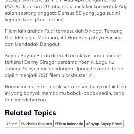
(AADC) kira-kira 20 tahun lalu, melakonkan watak Adji
salah seorang anggota Densus 88 yang juga suami
kepada Nani (Ariel Tatum).
Filem lain arahan Rudi termasuklah 9 Naga, Tentang
Dia, Mengejar Matahari, 40 Hari Bangkitnya Pocong
dan Mendadak Dangdut.
Sayap Sayap Patah diterbitkan aktivis sosial media
terkenal Denny Siregar bersama Yoen K. Lagu Ku
Tunggu Senyummu dendangan Ipang Lazuardi telah
dipilih menjadi OST filem blockbuster ini.
Ramai memuji skor muzik serta kesan bunyi untuk filem
ini yang banyak membantu babak-babak sedih, ceria
dan mendebarkan.
Related Topics
#Filem
#Nicholas Saputra
#Filem Indonesia
#Sayap-Sayap Patah