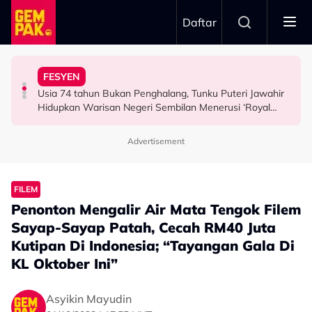
Skip to main content
Daftar
Airlines
Tangkap Ikan Segar Setiap Hari
FESYEN
“Saya Memang Suka Gaya Streetwear…” - Ezaidi Aziz
Tertelan Serpihan Lidi Sate, Wanita Saman Singapore
Permintaan Aneh Jared Leto Di Lokasi, Minta Nelayan
Usia 74 tahun Bukan Penghalang, Tunku Puteri Jawahir
HIBURAN
BERITA
HIBURAN
Hidupkan Warisan Negeri Sembilan Menerusi ‘Royal
Sembilan’
Advertisement
FILEM
Penonton Mengalir Air Mata Tengok Filem
Sayap-Sayap Patah, Cecah RM40 Juta
Kutipan Di Indonesia; “Tayangan Gala Di
KL Oktober Ini”
Asyikin Mayudin