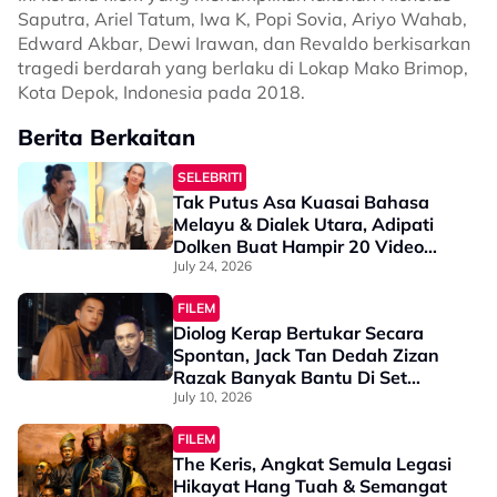
Saputra, Ariel Tatum, Iwa K, Popi Sovia, Ariyo Wahab,
Edward Akbar, Dewi Irawan, dan Revaldo berkisarkan
tragedi berdarah yang berlaku di Lokap Mako Brimop,
Kota Depok, Indonesia pada 2018.
Berita Berkaitan
SELEBRITI
Tak Putus Asa Kuasai Bahasa
Melayu & Dialek Utara, Adipati
Dolken Buat Hampir 20 Video
Casting Demi Mojoku Hilang! -
July 24, 2026
“Saya Belum Pernah…”
FILEM
Diolog Kerap Bertukar Secara
Spontan, Jack Tan Dedah Zizan
Razak Banyak Bantu Di Set
TERBANG, “Terutama Dalam
July 10, 2026
Bahasa Melayu & Inggeris…”
FILEM
The Keris, Angkat Semula Legasi
Hikayat Hang Tuah & Semangat