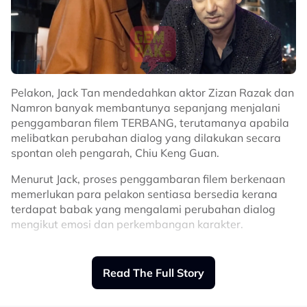
Pelakon, Jack Tan mendedahkan aktor Zizan Razak dan
Namron banyak membantunya sepanjang menjalani
penggambaran filem TERBANG, terutamanya apabila
melibatkan perubahan dialog yang dilakukan secara
spontan oleh pengarah, Chiu Keng Guan.
Menurut Jack, proses penggambaran filem berkenaan
memerlukan para pelakon sentiasa bersedia kerana
terdapat babak yang mengalami perubahan dialog
mengikut emosi dan perkembangan karakter.
“Saya rasa kami saling membantu juga, terutama dari
segi dialog dalam bahasa Melayu dan bahasa Inggeris.
Read The Full Story
“Sebab pengarah memang suka buat perubahan
secara tiba-tiba. Cara dia agak direct, jadi ikut