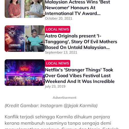
Malaysian Actress Wins 'Best
Newcomer' Honours At
International TV Award
Ceremony
October 20, 2021
LOCAL NEWS
Astro Originals present 'I-
Tanggang', Story Of Evil Mothers
Based On Untold Malaysian
Stories
September 13, 2021
LOCAL NEWS
Netflix's 'Stranger Things' Took
Over Good Vibes Festival Last
Weekend And It Was Incredible
July 23, 2019
Advertisement
(Kredit Gambar: Instagram @Jejak Karmila)
Konflik terjadi sehingga Karmila dihukum penjara
kerana membunuh suaminya tanpa sengaja demi