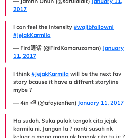
— Jamrin Onun (@saruldidit)
January 11,
2017
I can feel the intensity
#wajibfollowni
#JejakKarmila
— Fird通话 (@FirdKamaruzaman)
January
11, 2017
I think
#JejakKarmila
will be the next fav
story bcause it have a diffrent storyline
mybe ?
— 4in ⛅ (@afayienfien)
January 11, 2017
Ha sudah. Suka pulak tengok cita jejak
karmila ni. Jangan la ? nanti susah nk
keluar g mana mana nk tengok cita tu je ?