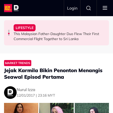
Skip to main content
Login
Ghost Festival That Many People Still Believe Today
Emergency Exit Door on Batik Air Flight from KL to Kochi
Viral Incidents Spark Debate Among Malaysians
LIFESTYLE
13 Things You Should Never Do During the Hungry
Passenger Sparks Panic After Trying to Open
When and Where Can You Bring Your Pet Dog? Two
This Malaysian Father-Daughter Duo Flew Their First
LIFESTYLE
NEWS
SOCIAL MEDIA BUZZ
Commercial Flight Together to Sri Lanka
MARKET TRENDS
Jejak Karmila Bikin Penonton Menangis
Seawal Episod Pertama
Nurul Izza
12/01/2017 | 23:16 MYT