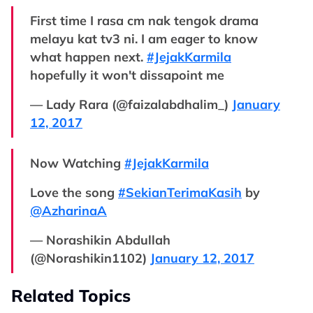
First time I rasa cm nak tengok drama
melayu kat tv3 ni. I am eager to know
what happen next.
#JejakKarmila
hopefully it won't dissapoint me
— Lady Rara (@faizalabdhalim_)
January
12, 2017
Now Watching
#JejakKarmila
Love the song
#SekianTerimaKasih
by
@AzharinaA
— Norashikin Abdullah
(@Norashikin1102)
January 12, 2017
Related Topics