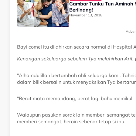
Gambar Tunku Tun Aminah Me
Berlinang!
November 13, 2018
Adver
Bayi comel itu dilahirkan secara normal di Hospita
Kenangan sekeluarga sebelum Tya melahirkan Arif. 
"Alhamdulillah bertambah ahli keluarga kami. Tah
dalam bilik bersalin untuk menyaksikan Tya bertar
"Berat mata memandang, berat lagi bahu memikul.
Walaupun pasukan sorak lain memberi semangat te
memberi semangat, heroin sebenar tetap si ibu.