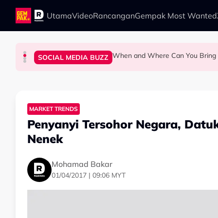
Skip to main content
Utama
Video
Rancangan
Gempak Most Wanted
When and Where Can You Bring Y
LIFESTYLE
SOCIAL MEDIA BUZZ
SOCIAL MEDIA BUZZ
SOCIAL MEDIA BUZZ
This Malaysian Father-Daughter Duo Flew Thei
M'sian Woman Shares Touching Mo
Malaysian Road Users Praised fo
MARKET TRENDS
Penyanyi Tersohor Negara, Datuk 
Nenek
Mohamad Bakar
01/04/2017 | 09:06 MYT