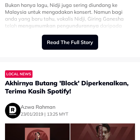
Bukan hanya lagu, Nidji juga sering diundang ke
Malaysia untuk mengadakan konsert. Namun bagi
anda yang baru tahu, vokalis Nidji, Giring Ganesha
telah
mengumumkan pengundurannya
daripada
kumpulan itu dua tahun lepas susulan mahu bergelar
ahli politik
Parti Solidaritas Indonesia (PSI)
.
Read The Full Story
LOCAL NEWS
Akhirnya Butang 'Block' Diperkenalkan,
Terima Kasih Spotify!
Azwa Rahman
23/01/2019 | 13:25 MYT