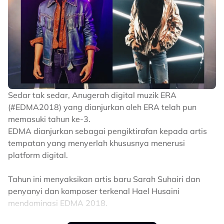
Ubay
.
Motawh (Jangan marah As'ad, ini hanya contoh) dan ia
akan terus disekat dari senarai lagu-lagu anda.
Sedar tak sedar, Anugerah digital muzik ERA
(#EDMA2018) yang dianjurkan oleh ERA telah pun
memasuki tahun ke-3.
EDMA dianjurkan sebagai pengiktirafan kepada artis
tempatan yang menyerlah khususnya menerusi
platform digital.
Tahun ini menyaksikan artis baru Sarah Suhairi dan
penyanyi dan komposer terkenal Hael Husaini
mendominasi EDMA 2018.