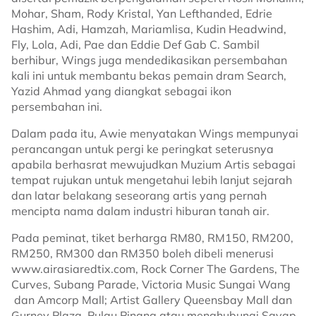
Mohar, Sham, Rody Kristal, Yan Lefthanded, Edrie
Hashim, Adi, Hamzah, Mariamlisa, Kudin Headwind,
Fly, Lola, Adi, Pae dan Eddie Def Gab C. Sambil
berhibur, Wings juga mendedikasikan persembahan
kali ini untuk membantu bekas pemain dram Search,
Yazid Ahmad yang diangkat sebagai ikon
persembahan ini.
Dalam pada itu, Awie menyatakan Wings mempunyai
perancangan untuk pergi ke peringkat seterusnya
apabila berhasrat mewujudkan Muzium Artis sebagai
tempat rujukan untuk mengetahui lebih lanjut sejarah
dan latar belakang seseorang artis yang pernah
mencipta nama dalam industri hiburan tanah air.
Pada peminat, tiket berharga RM80, RM150, RM200,
RM250, RM300 dan RM350 boleh dibeli menerusi
www.airasiaredtix.com, Rock Corner The Gardens, The
Curves, Subang Parade, Victoria Music Sungai Wang
dan Amcorp Mall; Artist Gallery Queensbay Mall dan
Gurney Plaza, Pulau Pinang atau menghubungi Sayap-