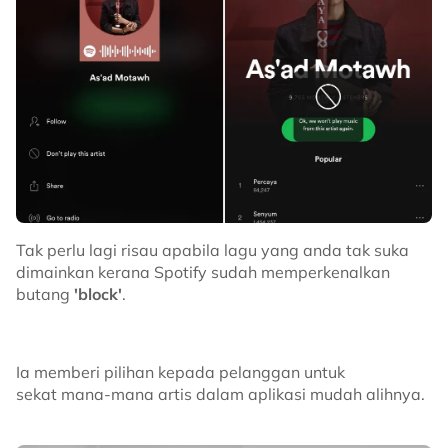
Disember tahun lalu juga, Nidji turut membuat
pengumuman untuk menjadi vokalis utama bagi
menggantikan kedudukan Giring.
Ribuan orang mendaftar dengan menghantar sampel
nyanyian ke laman sosial masing-masing diikuti tanda
pagar
#mimpiadalahkunci2019
.
Tak perlu lagi risau apabila lagu yang anda tak suka
dimainkan kerana Spotify sudah memperkenalkan
butang
'block'
.
Dari situ, syarikat rakaman Nidji, Musica Studio dan
beberapa juri lain telah memilih siapakah finalis yang
selayaknya menjadi vokal utama
band
itu.
Ia memberi pilihan kepada pelanggan untuk
sekat mana-mana artis dalam aplikasi mudah alihnya.