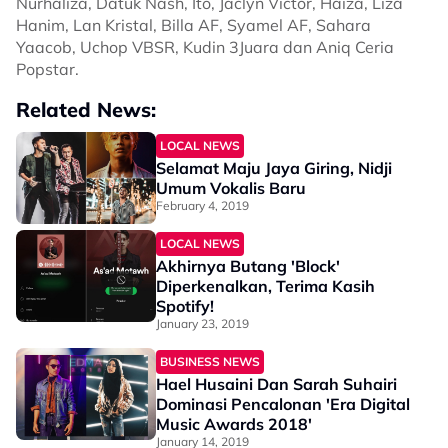
Nurhaliza, Datuk Nash, Ito, Jaclyn Victor, Haiza, Liza
Hanim, Lan Kristal, Billa AF, Syamel AF, Sahara
Yaacob, Uchop VBSR, Kudin 3Juara dan Aniq Ceria
Popstar.
Related News:
LOCAL NEWS
Selamat Maju Jaya Giring, Nidji
Umum Vokalis Baru
February 4, 2019
LOCAL NEWS
Akhirnya Butang 'Block'
Diperkenalkan, Terima Kasih
Spotify!
January 23, 2019
BUSINESS NEWS
Hael Husaini Dan Sarah Suhairi
Dominasi Pencalonan 'Era Digital
Music Awards 2018'
January 14, 2019