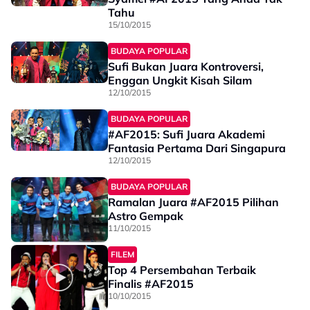
Tahu
15/10/2015
BUDAYA POPULAR
Sufi Bukan Juara Kontroversi,
Enggan Ungkit Kisah Silam
12/10/2015
BUDAYA POPULAR
#AF2015: Sufi Juara Akademi
Fantasia Pertama Dari Singapura
12/10/2015
BUDAYA POPULAR
Ramalan Juara #AF2015 Pilihan
Astro Gempak
11/10/2015
FILEM
Top 4 Persembahan Terbaik
Finalis #AF2015
10/10/2015