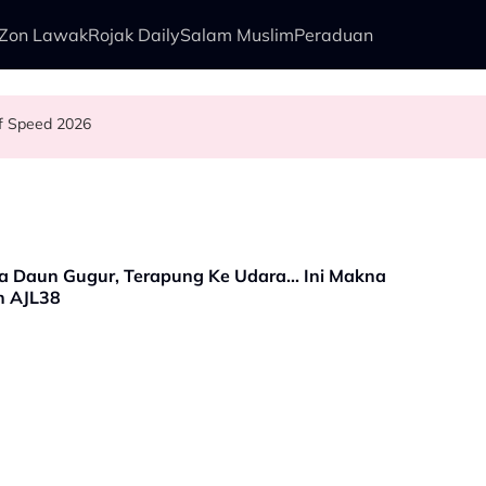
Zon Lawak
Rojak Daily
Salam Muslim
Peraduan
f Speed 2026
l Sebab…
a Abdul, Ranisha Jawab: “Bagi Saya Itu Satu…”
n Kudrat 1968
a Daun Gugur, Terapung Ke Udara... Ini Makna
n AJL38