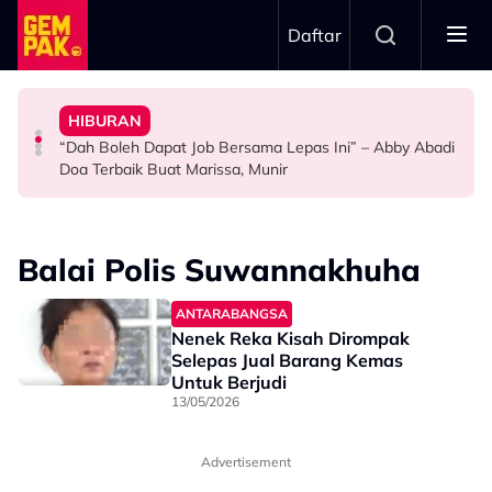
Skip to main content
Daftar
Doktor
Ini’ Di BIFF
Anak Yang Sudah Mati
HIBURAN
Bawa Anak Ke Klinik, Syasya Rizal Terkejut Dikenali
Michelle Yeoh Dinobatkan ‘Tokoh Perfileman Asia Tahun
Kasihnya Ibu, Ikan Lumba-Lumba Enggan Tinggalkan
“Dah Boleh Dapat Job Bersama Lepas Ini” – Abby Abadi
HIBURAN
SELEBRITI
BERITA
Doa Terbaik Buat Marissa, Munir
Balai Polis Suwannakhuha
ANTARABANGSA
Nenek Reka Kisah Dirompak
Selepas Jual Barang Kemas
Untuk Berjudi
13/05/2026
Advertisement