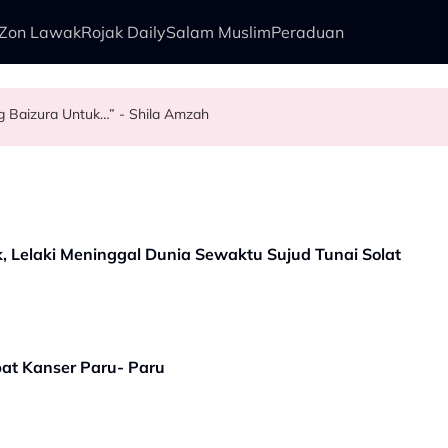
Zon Lawak
Rojak Daily
Salam Muslim
Peraduan
ng Baizura Untuk…” - Shila Amzah
ya Dedah Hubungan Sebenar Dengan Idris Khan
agi Suka Bawa Watak Jahat - “Tak Semestinya Hero Saja Menyerlah…”
liano Di Dewan Filharmonik Petronas
Lelaki Meninggal Dunia Sewaktu Sujud Tunai Solat
bat Kanser Paru- Paru