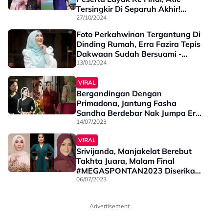
Tersingkir Di Separuh Akhir!
Semak Markah Penuh Di Sini
27/10/2024
Foto Perkahwinan Tergantung Di
Dinding Rumah, Erra Fazira Tepis
Dakwaan Sudah Bersuami -
"Saya Masih …”
13/01/2024
VIRAL
Bergandingan Dengan
Primadona, Jantung Fasha
Sandha Berdebar Nak Jumpa Erra
Fazira - “Satu Family Tahu Sejak
14/07/2023
Di Bangku Sekolah Memang…”
VIRAL
Srivijanda, Manjakelat Berebut
Takhta Juara, Malam Final
#MEGASPONTAN2023 Diserikan
Dengan Persembahan 3 Diva
06/07/2023
Popular
Advertisement