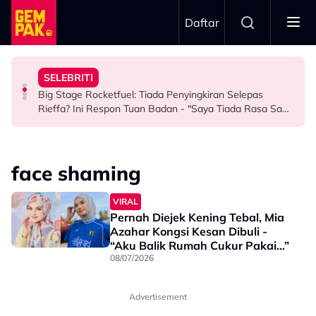
Skip to main content
Daftar
Keluarga Rasa Bakal Suami Tak Setaraf
Boleh Solat Berdiri Selepas…
SELEBRITI
Aliff Rakib Hadiah Rumah RM1 Juta Kepada Ibu Bapa
Atlet Golf Tidak Diculik, ‘Lari’ ke Bangkok Sebab
10 Tahun Solat Atas Kerusi, Maria Tengku Sabri Syukur
Big Stage Rocketfuel: Tiada Penyingkiran Selepas
BERITA
BERITA
HIBURAN
Rieffa? Ini Respon Tuan Badan - "Saya Tiada Rasa Sakit
Hati Pun..."
face shaming
VIRAL
Pernah Diejek Kening Tebal, Mia
Azahar Kongsi Kesan Dibuli -
“Aku Balik Rumah Cukur Pakai…”
08/07/2026
Advertisement