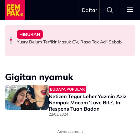
Skip to main content
Daftar
Jasny
2026
Ranisha Jawab: “Bagi Saya Itu Satu…”
HIBURAN
“Harapnya Tahun Ini Terakhir La Untuk Saya…” - Ezzanie
TERBANG Bawa Legasi Rali Negara Ke Art Of Speed
Big Stage Rocketfuel: Didakwa Cuba Jadi Aina Abdul,
Yusry Belum Terfikir Masuk GV, Rasa Tak Adil Sebab…
HIBURAN
HIBURAN
HIBURAN
Gigitan nyamuk
BUDAYA POPULAR
Netizen Tegur Leher Yazmin Aziz
Nampak Macam ‘Love Bite’, Ini
Respons Tuan Badan
22/03/2024
Advertisement