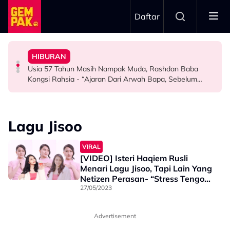
Skip to main content
Daftar
Orang Cakap..."
Doktor
Lagu Ogy, Tak Mahu Ada Perbandingan - "Saya Tak Nak
HIBURAN
Bawa Anak Ke Klinik, Syasya Rizal Terkejut Dikenali
Netizen Beri 'Warning' Buat Azeva & A. Aida
Kilauan Emas Selebriti: Fazlina Ahmad Daud Elak Nyanyi
Usia 57 Tahun Masih Nampak Muda, Rashdan Baba
HIBURAN
HIBURAN
SELEBRITI
Kongsi Rahsia - “Ajaran Dari Arwah Bapa, Sebelum
Tidur…”
Lagu Jisoo
VIRAL
[VIDEO] Isteri Haqiem Rusli
Menari Lagu Jisoo, Tapi Lain Yang
Netizen Perasan- “Stress Tengok
Style Rambut Dia, Nampak Tua”
27/05/2023
Advertisement