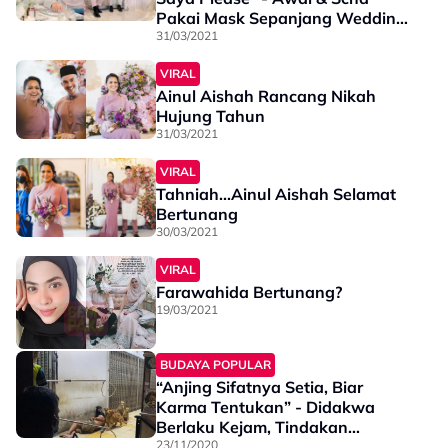
Pakai Mask Sepanjang Wedding
Neelofa, Kecuali ...
31/03/2021
VIRAL
Ainul Aishah Rancang Nikah
Hujung Tahun
31/03/2021
VIRAL
Tahniah...Ainul Aishah Selamat
Bertunang
30/03/2021
VIRAL
Farawahida Bertunang?
19/03/2021
BUDAYA POPULAR
“Anjing Sifatnya Setia, Biar
Karma Tentukan” - Didakwa
Berlaku Kejam, Tindakan
Anggota Majlis Ini Cetus
23/11/2020