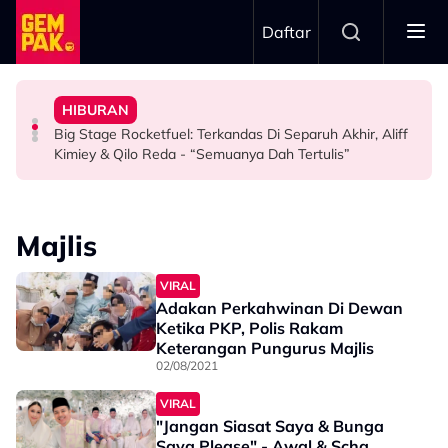
Skip to main content
Daftar
Masing-Masing”
Hubungan Baik Dengan Fattah Amin Demi Fatima
Dengan Hati Terbuka - “Kami Hormat Pendapat
Sedang…” - Ezra Kong
HIBURAN
“Allah Tahu Niat Saya,” - Fazura Sepakat Bina
Penampilan Di KLFW Dikritik, Aisha Retno Terima
“Ini Kisah Saya Gaduh Dengan Daiyan Trisha Waktu
Big Stage Rocketfuel: Terkandas Di Separuh Akhir, Aliff
HIBURAN
HIBURAN
HIBURAN
Kimiey & Qilo Reda - “Semuanya Dah Tertulis”
Majlis
VIRAL
Adakan Perkahwinan Di Dewan
Ketika PKP, Polis Rakam
Keterangan Pungurus Majlis
02/08/2021
VIRAL
"Jangan Siasat Saya & Bunga
Saya Please" - Awal & Scha