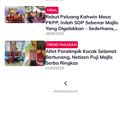
Pertikaian
VIRAL
Rebut Peluang Kahwin Masa
PKPP, Inilah SOP Sebenar Majlis
Yang Digalakkan – Sederhana,
Buat Yang Wajib Saja.
26/06/2020
TREND PASARAN
Altet Paralimpik Kacak Selamat
Bertunang, Netizen Puji Majlis
Serba Ringkas
01/04/2019
Advertisement